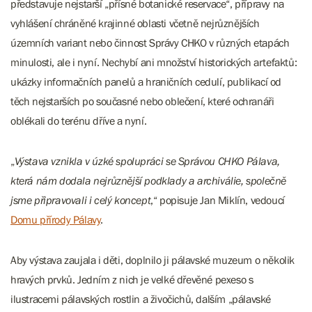
představuje nejstarší „přísné botanické reservace“, přípravy na
vyhlášení chráněné krajinné oblasti včetně nejrůznějších
územních variant nebo činnost Správy CHKO v různých etapách
minulosti, ale i nyní. Nechybí ani množství historických artefaktů:
ukázky informačních panelů a hraničních cedulí, publikací od
těch nejstarších po současné nebo oblečení, které ochranáři
oblékali do terénu dříve a nyní.
„
Výstava vznikla v úzké spolupráci se Správou CHKO Pálava,
která nám dodala nejrůznější podklady a archiválie, společně
jsme připravovali i celý koncept
,“ popisuje Jan Miklín, vedoucí
Domu přírody Pálavy
.
Aby výstava zaujala i děti, doplnilo ji pálavské muzeum o několik
hravých prvků. Jedním z nich je velké dřevěné pexeso s
ilustracemi pálavských rostlin a živočichů, dalším „pálavské