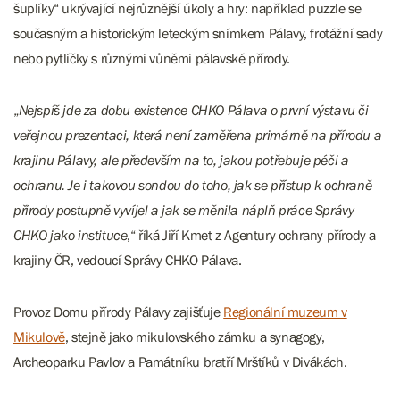
šuplíky“ ukrývající nejrůznější úkoly a hry: například puzzle se
současným a historickým leteckým snímkem Pálavy, frotážní sady
nebo pytlíčky s různými vůněmi pálavské přírody.
„
Nejspíš jde za dobu existence CHKO Pálava o první výstavu či
veřejnou prezentaci, která není zaměřena primárně na přírodu a
krajinu Pálavy, ale především na to, jakou potřebuje péči a
ochranu. Je i takovou sondou do toho, jak se přístup k ochraně
přírody postupně vyvíjel a jak se měnila náplň práce Správy
CHKO jako instituce
,“ říká Jiří Kmet z Agentury ochrany přírody a
krajiny ČR, vedoucí Správy CHKO Pálava.
Provoz Domu přírody Pálavy zajišťuje
Regionální muzeum v
Mikulově
, stejně jako mikulovského zámku a synagogy,
Archeoparku Pavlov a Památníku bratří Mrštíků v Divákách.