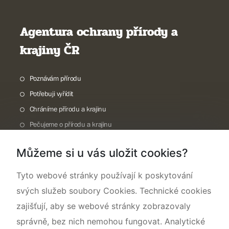
Agentura ochrany přírody a
krajiny ČR
Poznávám přírodu
Potřebuji vyřídit
Chráníme přírodu a krajinu
Pečujeme o přírodu a krajinu
Dokumentujeme přírodu
Můžeme si u vás uložit cookies?
O nás
Tyto webové stránky používají k poskytování
svých služeb soubory Cookies. Technické cookies
zajišťují, aby se webové stránky zobrazovaly
správně, bez nich nemohou fungovat. Analytické