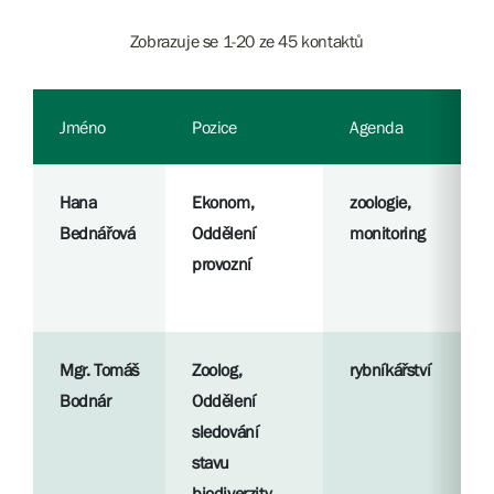
Zobrazuje se 1-20 ze 45 kontaktů
Jméno
Pozice
Agenda
Hana
Ekonom,
zoologie,
Bednářová
Oddělení
monitoring
provozní
Mgr. Tomáš
Zoolog,
rybníkářství
Bodnár
Oddělení
sledování
stavu
biodiverzity