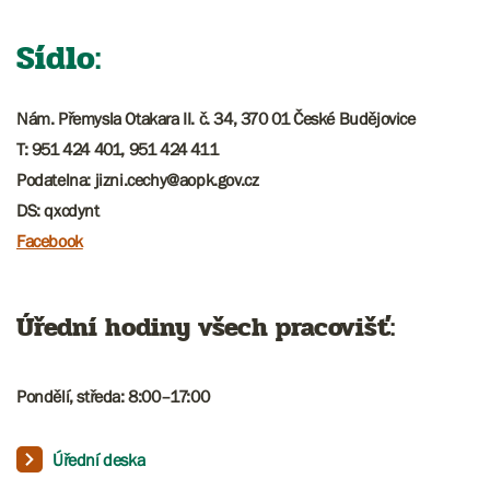
Sídlo:
Nám. Přemysla Otakara II. č. 34, 370 01 České Budějovice
T: 951 424 401, 951 424 411
Podatelna:
jizni.cechy@aopk.gov.cz
DS: qxcdynt
Facebook
Úřední hodiny všech pracovišť:
Pondělí, středa: 8:00
–
17:00​​​​
Úřední deska