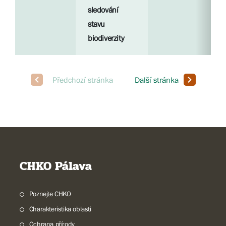
sledování
stavu
biodiverzity
CHKO Pálava
Poznejte CHKO
Charakteristika oblasti
Ochrana přírody