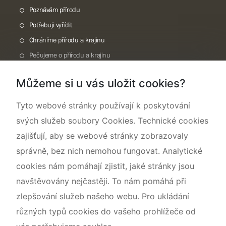
Poznávám přírodu
Potřebuji vyřídit
Chráníme přírodu a krajinu
Pečujeme o přírodu a krajinu
Dokumentujeme přírodu
Můžeme si u vás uložit cookies?
O nás
Tyto webové stránky používají k poskytování
svých služeb soubory Cookies. Technické cookies
zajišťují, aby se webové stránky zobrazovaly
správně, bez nich nemohou fungovat. Analytické
cookies nám pomáhají zjistit, jaké stránky jsou
navštěvovány nejčastěji. To nám pomáhá při
zlepšování služeb našeho webu. Pro ukládání
různých typů cookies do vašeho prohlížeče od