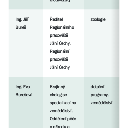
Ing. Jiří
Ředitel
zoologie
Bureš
Regionálního
pracoviště
Jižní Čechy,
Regionální
pracoviště
Jižní Čechy
Ing. Eva
Krajinný
dotační
Burešová
ekolog se
programy,
specializací na
zemědělství
zemědělství,
Oddělení péče
o přírodu a