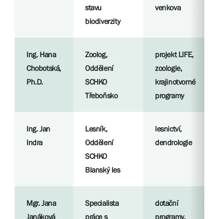
stavu
venkova
biodiverzity
Ing. Hana
Zoolog,
projekt LIFE,
Chobotská,
Oddělení
zoologie,
Ph.D.
SCHKO
krajinotvorné
Třeboňsko
programy
Ing. Jan
Lesník,
lesnictví,
Indra
Oddělení
dendrologie
SCHKO
Blanský les
Mgr. Jana
Specialista
dotační
Janáková
práce s
programy,