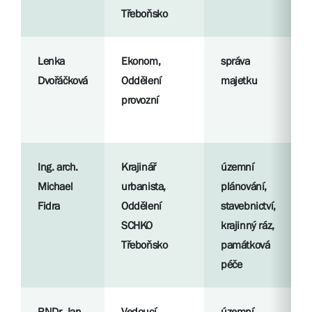
Třeboňsko
Lenka
Ekonom,
správa
Dvořáčková
Oddělení
majetku
provozní
Ing. arch.
Krajinář
územní
Michael
urbanista,
plánování,
Fidra
Oddělení
stavebnictví,
SCHKO
krajinný ráz,
Třeboňsko
památková
péče
RNDr. Jan
Vedoucí
územní