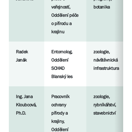
veřejností,
botanika
Oddělení péče
o přírodu a
krajinu
Radek
Entomolog,
zoologie,
Janák
Oddělení
návštěvnická
SCHKO
infrastruktura
Blanský les
Ing. Jana
Pracovník
zoologie,
Kloubcová,
ochrany
rybníkářství,
Ph.D.
přírody a
stavebnictví
krajiny,
Oddělení