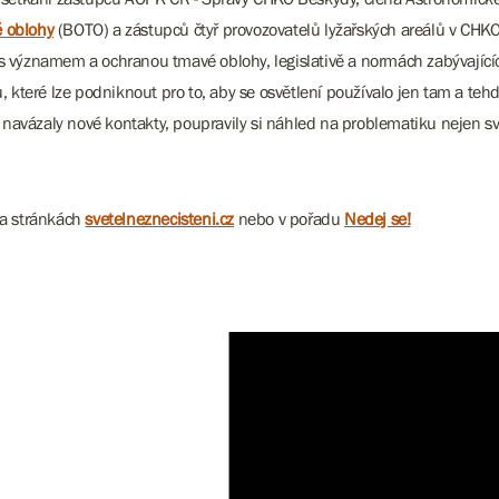
é oblohy
(BOTO) a zástupců čtyř provozovatelů lyžařských areálů v CHKO
 s významem a ochranou tmavé oblohy, legislativě a normách zabývajíc
ů, které lze podniknout pro to, aby se osvětlení používalo jen tam a te
navázaly nové kontakty, poupravily si náhled na problematiku nejen svě
na stránkách
svetelneznecisteni.cz
nebo v pořadu
Nedej se!