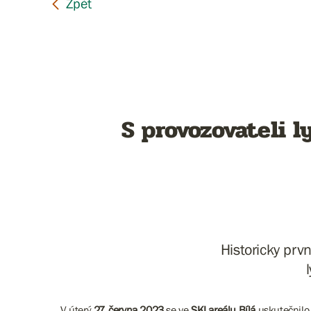
S provozovateli 
Historicky prv
V úterý
27. června 2023
se ve
SKI areálu Bílá
uskutečnilo