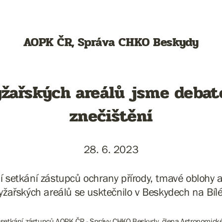
AOPK ČR, Správa CHKO Beskydy
lyžařských areálů jsme debat
znečištění
28. 6. 2023
ní setkání zástupců ochrany přírody, tmavé oblohy 
lyžařských areálů se usktečnilo v Beskydech na Bílé
 setkání zástupců AOPK ČR - Správy CHKO Beskydy, člena Astronomické