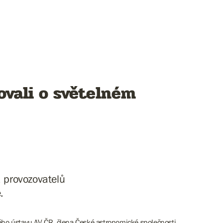
ovali o světelném
a provozovatelů
.
ho ústavu AV ČR, člena České astronomické společnosti