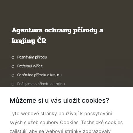
Agentura ochrany přírody a
krajiny ČR
Poznávám přírodu
Potřebuji vyřídit
Chráníme přírodu a krajinu
Pečujeme o přírodu a krajinu
Dokumentujeme přírodu
Můžeme si u vás uložit cookies?
O nás
Tyto webové stránky používají k poskytování
svých služeb soubory Cookies. Technické cookies
zajišťují, aby se webové stránky zobrazovaly