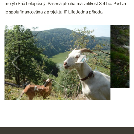
motýl okáč bělopásný. Pasená plocha má velikost 3,4 ha. Pastva
je spolufinancována z projektu IP Life Jedna příroda.