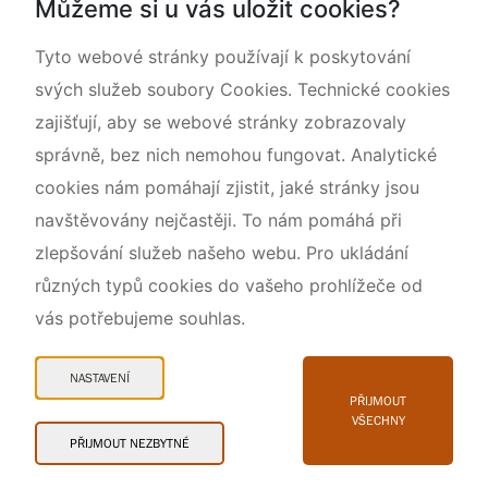
Můžeme si u vás uložit cookies?
O nás
Tyto webové stránky používají k poskytování
svých služeb soubory Cookies. Technické cookies
zajišťují, aby se webové stránky zobrazovaly
správně, bez nich nemohou fungovat. Analytické
cookies nám pomáhají zjistit, jaké stránky jsou
navštěvovány nejčastěji. To nám pomáhá při
zlepšování služeb našeho webu. Pro ukládání
různých typů cookies do vašeho prohlížeče od
vás potřebujeme souhlas.
Mapa webu
Prohlášení o přístupnosti
NASTAVENÍ
Cookies
PŘIJMOUT
VŠECHNY
Snadné čtení
PŘIJMOUT NEZBYTNÉ
© 2026 AOPK ČR