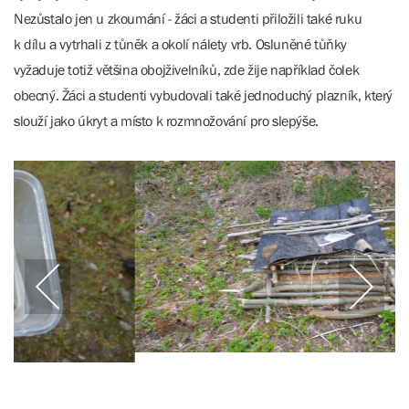
Nezůstalo jen u zkoumání - žáci a studenti přiložili také ruku
k dílu a vytrhali z tůněk a okolí nálety vrb. Osluněné tůňky
vyžaduje totiž většina obojživelníků, zde žije například čolek
obecný. Žáci a studenti vybudovali také jednoduchý plazník, který
slouží jako úkryt a místo k rozmnožování pro slepýše.