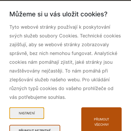
Dokumentujeme přírodu
Můžeme si u vás uložit cookies?
O nás
Tyto webové stránky používají k poskytování
svých služeb soubory Cookies. Technické cookies
zajišťují, aby se webové stránky zobrazovaly
správně, bez nich nemohou fungovat. Analytické
cookies nám pomáhají zjistit, jaké stránky jsou
navštěvovány nejčastěji. To nám pomáhá při
zlepšování služeb našeho webu. Pro ukládání
různých typů cookies do vašeho prohlížeče od
vás potřebujeme souhlas.
Mapa webu
Prohlášení o přístupnosti
NASTAVENÍ
Cookies
PŘIJMOUT
VŠECHNY
Snadné čtení
PŘIJMOUT NEZBYTNÉ