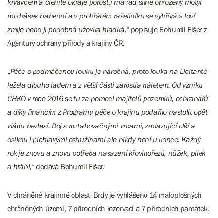
krvavcem a členité okraje porostu má rád silně ohrožený motýl
modrásek bahenní a v prohřátém rašeliníku se vyhřívá a loví
zmije nebo jí podobná užovka hladká
,“ popisuje Bohumil Fišer z
Agentury ochrany přírody a krajiny ČR.
„
Péče o podmáčenou louku je náročná, proto louka na Licitantě
ležela dlouho ladem a z větší části zarostla náletem. Od vzniku
CHKO v roce 2016 se tu za pomoci majitelů pozemků, ochranářů
a díky financím z Programu péče o krajinu podařilo nastolit opět
vládu bezlesí. Boj s roztahovačnými vrbami, zmlazující olší a
osikou i pichlavými ostružinami ale nikdy není u konce. Každý
rok je znovu a znovu potřeba nasazení křovinořezů, nůžek, pilek
a hrábí,
“ dodává Bohumil Fišer.
V chráněné krajinné oblasti Brdy je vyhlášeno 14 maloplošných
chráněných území, 7 přírodních rezervací a 7 přírodních památek.