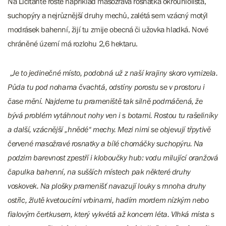
Na Licitantě roste například masožravá rosnatka okrouhlolistá,
suchopýry a nejrůznější druhy mechů, zalétá sem vzácný motýl
modrásek bahenní, žijí tu zmije obecná či užovka hladká. Nové
chráněné území má rozlohu 2,6 hektaru.
„
Je to jedinečné místo, podobná už z naší krajiny skoro vymizela.
Půda tu pod nohama čvachtá, odstíny porostu se v prostoru i
čase mění. Najdeme tu prameniště tak silně podmáčená, že
bývá problém vytáhnout nohy ven i s botami. Rostou tu rašeliníky
a další, vzácnější „hnědé“ mechy. Mezi nimi se objevují třpytivě
červené masožravé rosnatky a bílé chomáčky suchopýru. Na
podzim barevnost zpestří i kloboučky hub: vodu milující oranžová
čapulka bahenní, na sušších místech pak některé druhy
voskovek. Na plošky pramenišť navazují louky s mnoha druhy
ostřic, žlutě kvetoucími vrbinami, hadím mordem nízkým nebo
fialovým čertkusem, který vykvétá až koncem léta. Vlhká místa s