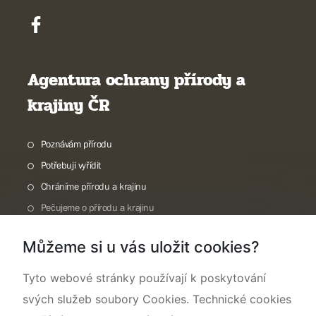
Agentura ochrany přírody a
krajiny ČR
Poznávám přírodu
Potřebuji vyřídit
Chráníme přírodu a krajinu
Pečujeme o přírodu a krajinu
Dokumentujeme přírodu
Můžeme si u vás uložit cookies?
O nás
Tyto webové stránky používají k poskytování
svých služeb soubory Cookies. Technické cookies