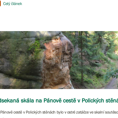
Celý článek
sekaná skála na Pánově cestě v Polických stěn
Pánově cestě v Polických stěnách bylo v ostré zatáčce ve skalní soutě