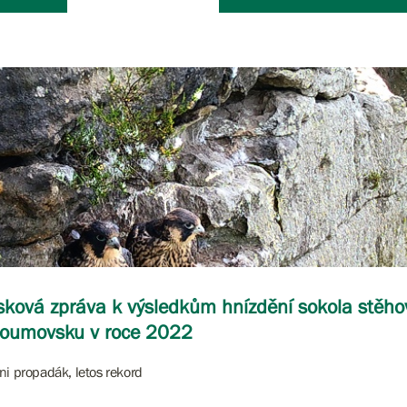
sková zpráva k výsledkům hnízdění sokola stěh
roumovsku v roce 2022
ni propadák, letos rekord