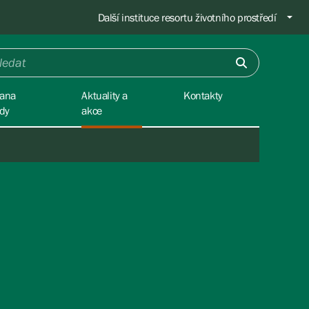
Další instituce resortu životního prostředí
ana
Aktuality a
Kontakty
ody
akce