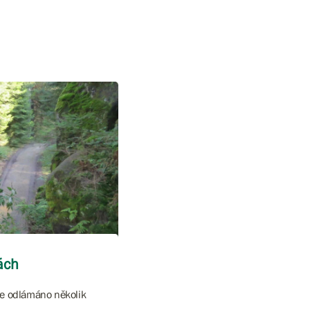
ách
sce odlámáno několik