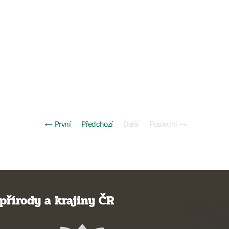
← První
Předchozí
Další
Poslední →
přírody a krajiny ČR