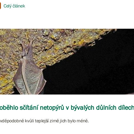
Celý článek
oběhlo sčítání netopýrů v bývalých důlních dílec
vděpodobně kvůli teplejší zimě jich bylo méně.