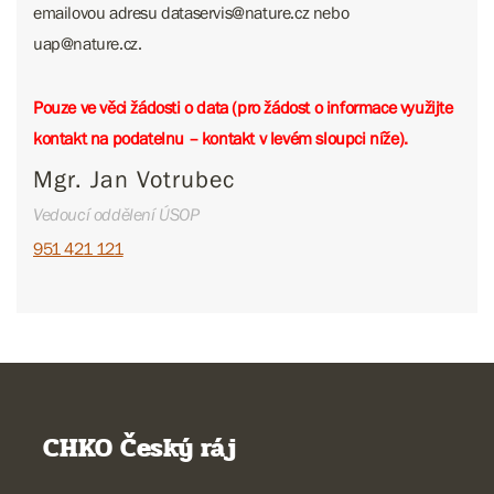
emailovou adresu dataservis@nature.cz nebo ​​​​​​
uap@nature.cz.
Pouze ve věci žádosti o data (pro žádost o informace využijte
kontakt na podatelnu – kontakt v levém sloupci níže).
Mgr. Jan Votrubec
Vedoucí oddělení ÚSOP
951 421 121
CHKO Český ráj