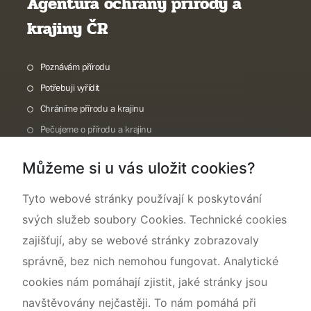
Agentura ochrany přírody a
krajiny ČR
Poznávám přírodu
Potřebuji vyřídit
Chráníme přírodu a krajinu
Pečujeme o přírodu a krajinu
Dokumentujeme přírodu
Můžeme si u vás uložit cookies?
O nás
Tyto webové stránky používají k poskytování
svých služeb soubory Cookies. Technické cookies
zajišťují, aby se webové stránky zobrazovaly
správně, bez nich nemohou fungovat. Analytické
cookies nám pomáhají zjistit, jaké stránky jsou
navštěvovány nejčastěji. To nám pomáhá při