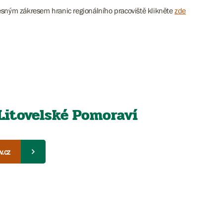
esným zákresem hranic regionálního pracoviště klikněte
zde
Litovelské Pomoraví
v.cz