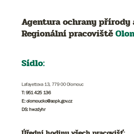
Agentura ochrany přírody 
Regionální pracoviště
Olo
Sídlo:
Lafayettova 13, 779 00 Olomouc
T: 951 425 136
E: ​​​olomoucko@aopk.gov.cz
DS: hwzdyhr
Úřední hodiny všech pracovišť: