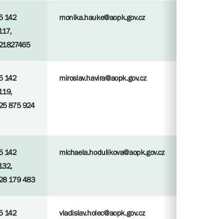
5 142
monika.hauke@aopk.gov.cz
117,
21827465
5 142
miroslav.havira@aopk.gov.cz
119,
25 875 924
5 142
michaela.hodulikova@aopk.gov.cz
132,
28 179 483
5 142
vladislav.holec@aopk.gov.cz