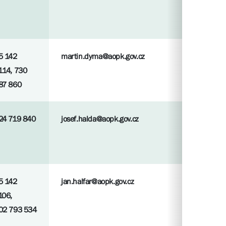
5 142
martin.dyma@aopk.gov.cz
114, 730
87 860
24 719 840
josef.halda@aopk.gov.cz
5 142
jan.halfar@aopk.gov.cz
106,
02 793 534