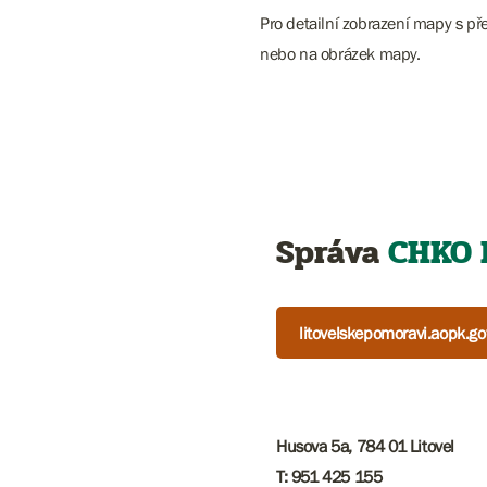
Pro detailní zobrazení mapy s př
nebo na obrázek mapy.
Správa
CHKO 
litovelskepomoravi.aopk.go
Husova 5a, 784 01 Litovel
T: 951 425 155