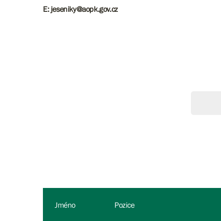
E: jeseniky@aopk.gov.cz
Jméno
Pozice