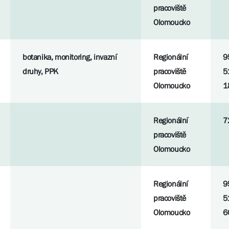
pracoviště
Olomoucko
botanika, monitoring, invazní
Regionální
9
druhy, PPK
pracoviště
5
Olomoucko
1
Regionální
7
pracoviště
Olomoucko
Regionální
9
pracoviště
5
Olomoucko
6