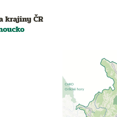
a krajiny ČR
moucko