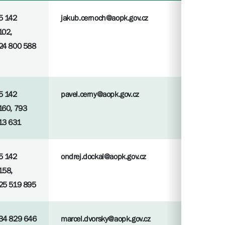
5 142
jakub.cernoch@aopk.gov.cz
102,
24 800 588
5 142
pavel.cerny@aopk.gov.cz
160, 793
13 631
5 142
ondrej.dockal@aopk.gov.cz
158,
25 519 895
34 829 646
marcel.dvorsky@aopk.gov.cz