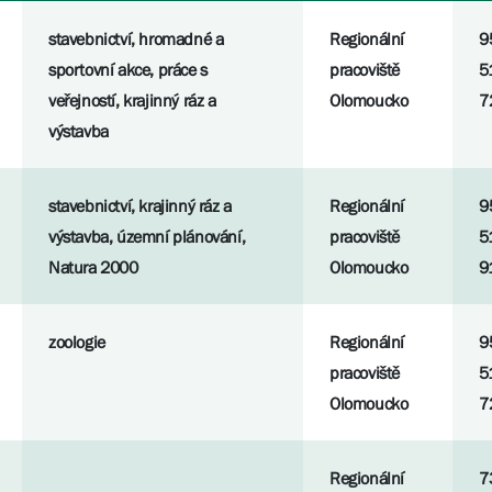
stavebnictví, hromadné a
Regionální
9
sportovní akce, práce s
pracoviště
5
veřejností, krajinný ráz a
Olomoucko
7
výstavba
stavebnictví, krajinný ráz a
Regionální
9
výstavba, územní plánování,
pracoviště
5
Natura 2000
Olomoucko
9
zoologie
Regionální
9
pracoviště
5
Olomoucko
7
Regionální
7