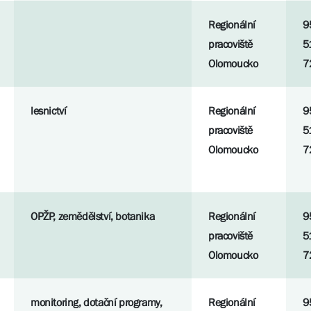
Regionální
9
pracoviště
5
Olomoucko
7
lesnictví
Regionální
9
pracoviště
5
Olomoucko
7
OPŽP, zemědělství, botanika
Regionální
9
pracoviště
5
Olomoucko
7
monitoring, dotační programy,
Regionální
9