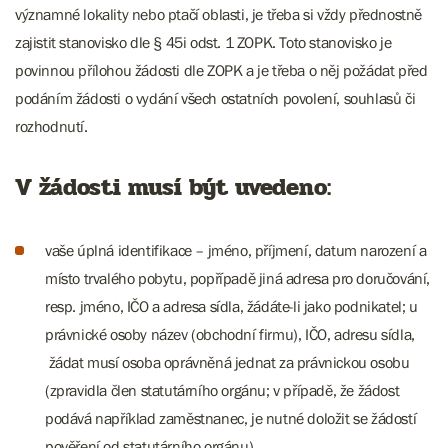
významné lokality nebo ptačí oblasti, je třeba si vždy přednostně
zajistit stanovisko dle § 45i odst. 1 ZOPK. Toto stanovisko je
povinnou přílohou žádosti dle ZOPK a je třeba o něj požádat před
podáním žádosti o vydání všech ostatních povolení, souhlasů či
rozhodnutí.
V žádosti musí být uvedeno:
vaše úplná identifikace – jméno, příjmení, datum narození a
místo trvalého pobytu, popřípadě jiná adresa pro doručování,
resp. jméno, IČO a adresa sídla, žádáte-li jako podnikatel; u
právnické osoby název (obchodní firmu), IČO, adresu sídla,
žádat musí osoba oprávněná jednat za právnickou osobu
(zpravidla člen statutárního orgánu; v případě, že žádost
podává například zaměstnanec, je nutné doložit se žádostí
pověření od statutárního orgánu),