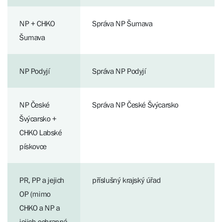
NP + CHKO
Správa NP Šumava
Šumava
NP Podyjí
Správa NP Podyjí
NP České
Správa NP České Švýcarsko
Švýcarsko +
CHKO Labské
pískovce
PR, PP a jejich
příslušný krajský úřad
OP (mimo
CHKO a NP a
jejich ochranná