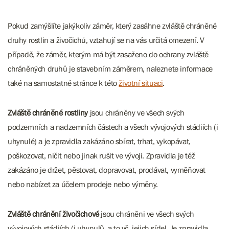
Pokud zamýšlíte jakýkoliv záměr, který zasáhne zvláště chráněné
druhy rostlin a živočichů, vztahují se na vás určitá omezení. V
případě, že záměr, kterým má být zasaženo do ochrany zvláště
chráněných druhů je stavebním záměrem, naleznete informace
také na samostatné stránce k této
životní situaci
.
Zvláště chráněné rostliny
jsou chráněny ve všech svých
podzemních a nadzemních částech a všech vývojových stádiích (i
uhynulé) a je zpravidla zakázáno sbírat, trhat, vykopávat,
poškozovat, ničit nebo jinak rušit ve vývoji. Zpravidla je též
zakázáno je držet, pěstovat, dopravovat, prodávat, vyměňovat
nebo nabízet za účelem prodeje nebo výměny.
Zvláště chránění živočichové
jsou chráněni ve všech svých
vývojových stádiích (i uhynulí), a to vč. jejich sídel. Je zpravidla