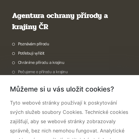
Agentura ochrany přírody a
krajiny ČR
Poznávám přírodu
Potřebuji vyřídit
Chráníme přírodu a krajinu
Pečujeme o přírodu a krajinu
Dokumentujeme přírodu
Můžeme si u vás uložit cookies?
O nás
Tyto webové stránky používají k poskytování
svých služeb soubory Cookies. Technické cookies
zajišťují, aby se webové stránky zobrazovaly
správně, bez nich nemohou fungovat. Analytické