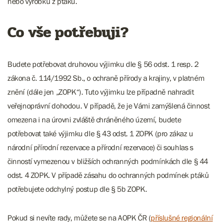
nebo výrobků z ptáků.
Co vše potřebuji?
Budete potřebovat druhovou výjimku dle § 56 odst. 1 resp. 2
zákona č. 114/1992 Sb., o ochraně přírody a krajiny, v platném
znění (dále jen „ZOPK“). Tuto výjimku lze případně nahradit
veřejnoprávní dohodou. V případě, že je Vámi zamýšlená činnost
omezena i na úrovni zvláště chráněného území, budete
potřebovat také výjimku dle § 43 odst. 1 ZOPK (pro zákaz u
národní přírodní rezervace a přírodní rezervace) či souhlas s
činností vymezenou v bližších ochranných podmínkách dle § 44
odst. 4 ZOPK. V případě zásahu do ochranných podmínek ptáků
potřebujete odchylný postup dle § 5b ZOPK.
Pokud si nevíte rady, můžete se na AOPK ČR (
příslušné regionální