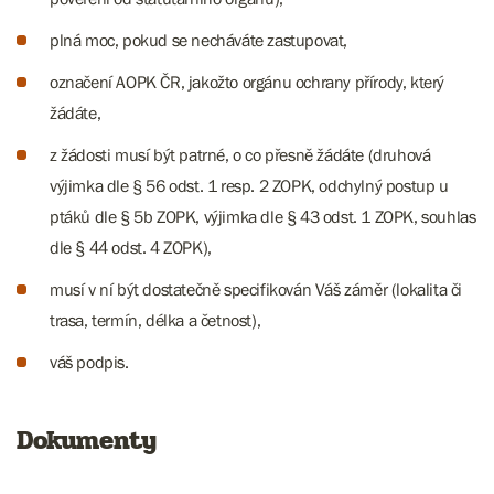
plná moc, pokud se necháváte zastupovat,
označení AOPK ČR, jakožto orgánu ochrany přírody, který
žádáte,
z žádosti musí být patrné, o co přesně žádáte (druhová
výjimka dle § 56 odst. 1 resp. 2 ZOPK, odchylný postup u
ptáků dle § 5b ZOPK, výjimka dle § 43 odst. 1 ZOPK, souhlas
dle § 44 odst. 4 ZOPK),
musí v ní být dostatečně specifikován Váš záměr (lokalita či
trasa, termín, délka a četnost),
váš podpis.
Dokumenty