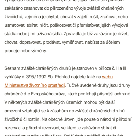
zakázáno zasahovat do přirozeného vývoje zvláště chráněných
živočichů, zejména je chytat, chovat v zajetí, rušit, zraňovat nebo
usmrcovat, sbírat, ničit, poškozovat či přemisťovat jejich vývojová
stádia nebo jimi užívaná sídla. Zpravidla je též zakázáno je držet,
chovat, dopravovat, prodávat, vyměňovat, nabízet za účelem
prodeje nebo výměny.
Seznam zvláště chráněných druhů je stanoven v příloze č. II a III
vyhlášky č. 395/1992 Sb. Přehled najdete také na
webu
Ministerstva životního prostředí
. Tučně uvedené druhy jsou druhy
chráněné dle Evropského práva, které podléhají přísnější ochraně.
V některých zvláště chráněných územích mohou být další
omezení vztahující se k zásahům do zvláště chráněných druhů
živočichů či rostlin. Na obecné úrovni jde pouze o národní přírodní
rezervaci a přírodní rezervaci, ve které je zakázáno sbírat či