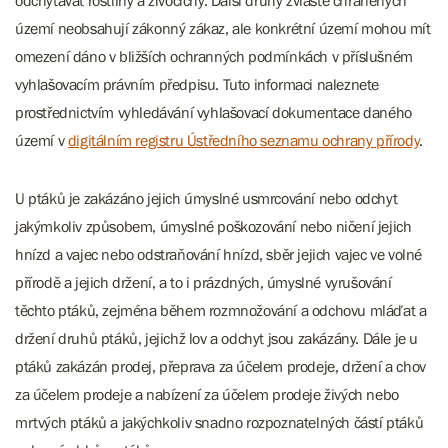
odchytávat rostliny a živočichy. Další druhy zvláště chráněných
území neobsahují zákonný zákaz, ale konkrétní území mohou mít
omezení dáno v bližších ochranných podmínkách v příslušném
vyhlašovacím právním předpisu. Tuto informaci naleznete
prostřednictvím vyhledávání vyhlašovací dokumentace daného
území v
digitálním registru Ústředního seznamu ochrany přírody
.
U ptáků je zakázáno jejich úmyslné usmrcování nebo odchyt
jakýmkoliv způsobem, úmyslné poškozování nebo ničení jejich
hnízd a vajec nebo odstraňování hnízd, sběr jejich vajec ve volné
přírodě a jejich držení, a to i prázdných, úmyslné vyrušování
těchto ptáků, zejména během rozmnožování a odchovu mláďat a
držení druhů ptáků, jejichž lov a odchyt jsou zakázány. Dále je u
ptáků zakázán prodej, přeprava za účelem prodeje, držení a chov
za účelem prodeje a nabízení za účelem prodeje živých nebo
mrtvých ptáků a jakýchkoliv snadno rozpoznatelných částí ptáků