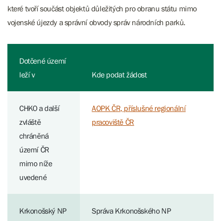
které tvoří součást objektů důležitých pro obranu státu mimo
vojenské újezdy a správní obvody správ národních parků.
Dotčené území
leží v
Kde podat žádost
CHKO a další
AOPK ČR, příslušné regionální
zvláště
pracoviště ČR
chráněná
území ČR
mimo níže
uvedené
Krkonošský NP
Správa Krkonošského NP