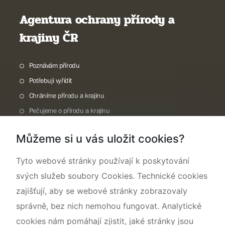
Agentura ochrany přírody a
krajiny ČR
Poznávám přírodu
Potřebuji vyřídit
Chráníme přírodu a krajinu
Pečujeme o přírodu a krajinu
Dokumentujeme přírodu
Můžeme si u vás uložit cookies?
O nás
Tyto webové stránky používají k poskytování
svých služeb soubory Cookies. Technické cookies
zajišťují, aby se webové stránky zobrazovaly
správně, bez nich nemohou fungovat. Analytické
cookies nám pomáhají zjistit, jaké stránky jsou