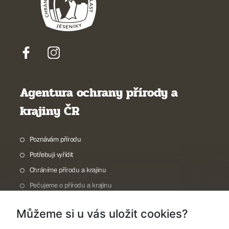
Agentura ochrany přírody a
krajiny ČR
Poznávám přírodu
Potřebuji vyřídit
Chráníme přírodu a krajinu
Pečujeme o přírodu a krajinu
Dokumentujeme přírodu
Můžeme si u vás uložit cookies?
O nás