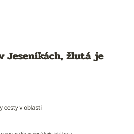
v Jeseníkách, žlutá je
 cesty v oblasti
e pouze modře značená turistická trasa.