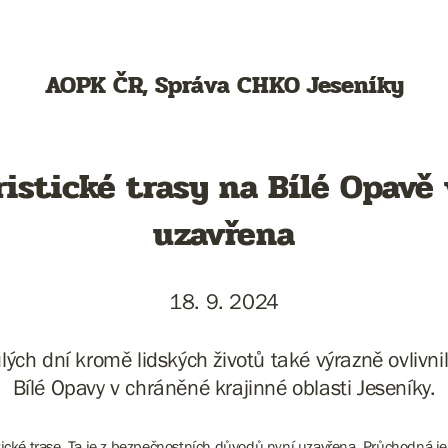
AOPK ČR, Správa CHKO Jeseníky
istické trasy na Bílé Opavě 
uzavřena
18. 9. 2024
ých dní kromě lidských životů také výrazně ovlivnily
Bílé Opavy v chráněné krajinné oblasti Jeseníky.
tické trase. Ta je z bezpečnostních důvodů nyní uzavřena. Průchodná j