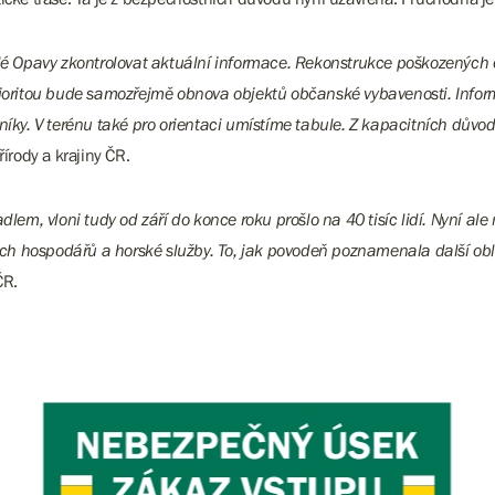
 Opavy zkontrolovat aktuální informace. Rekonstrukce poškozených č
prioritou bude samozřejmě obnova objektů občanské vybavenosti. Info
ky. V terénu také pro orientaci umístíme tabule. Z kapacitních dův
řírody a krajiny ČR.
dlem, vloni tudy od září do konce roku prošlo na 40 tisíc lidí. Nyní a
ních hospodářů a horské služby. To, jak povodeň poznamenala další obl
ČR.