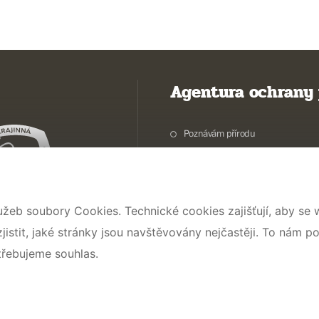
Agentura ochrany 
Poznávám přírodu
Potřebuji vyřídit
Chráníme přírodu a krajinu
Pečujeme o přírodu a krajinu
užeb soubory Cookies. Technické cookies zajišťují, aby se
Dokumentujeme přírodu
stit, jaké stránky jsou navštěvovány nejčastěji. To nám p
O nás
třebujeme souhlas.
© 2026 AOPK ČR