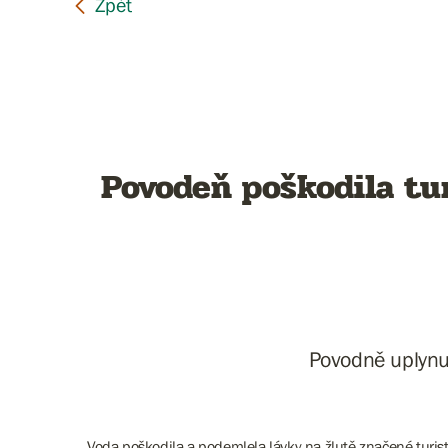
Povodeň poškodila tur
Povodně uplynul
Voda poškodila a podemlela lávky na žlutě značené turis