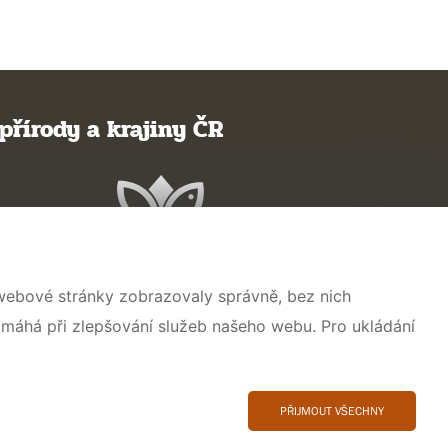
přírody a krajiny ČR
 webové stránky zobrazovaly správně, bez nich
omáhá při zlepšování služeb našeho webu. Pro ukládání
PŘIJMOUT VŠECHNY