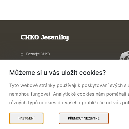
CHKO Jeseníky
Poznejte CHKO
Charakteristika oblasti
Můžeme si u vás uložit cookies?
Ochrana přírody
Potřebuji vyřídit
Tyto webové stránky používají k poskytování svých sl
Aktuality a akce
nemohou fungovat. Analytické cookies nám pomáhají zji
Kontakty
různých typů cookies do vašeho prohlížeče od vás po
NASTAVENÍ
PŘIJMOUT NEZBYTNÉ
Mapa webu
Prohlášení o přístupnosti
Cookies
Snadné čtení