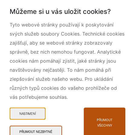
Dokumentujeme přírodu
Můžeme si u vás uložit cookies?
O nás
Tyto webové stránky používají k poskytování
svých služeb soubory Cookies. Technické cookies
zajišťují, aby se webové stránky zobrazovaly
správně, bez nich nemohou fungovat. Analytické
cookies nám pomáhají zjistit, jaké stránky jsou
navštěvovány nejčastěji. To nám pomáhá při
zlepšování služeb našeho webu. Pro ukládání
různých typů cookies do vašeho prohlížeče od
vás potřebujeme souhlas.
Mapa webu
Prohlášení o přístupnosti
NASTAVENÍ
Cookies
PŘIJMOUT
VŠECHNY
Snadné čtení
PŘIJMOUT NEZBYTNÉ