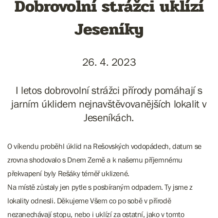
Dobrovolní strážci uklízí
Jeseníky
26. 4. 2023
I letos dobrovolní strážci přírody pomáhají s
jarním úklidem nejnavštěvovanějších lokalit v
Jeseníkách.
O víkendu proběhl úklid na Rešovských vodopádech, datum se
zrovna shodovalo s Dnem Země a k našemu příjemnému
překvapení byly Rešáky téměř uklizené.
Na místě zůstaly jen pytle s posbíraným odpadem. Ty jsme z
lokality odnesli. Děkujeme Všem co po sobě v přírodě
nezanechávají stopu, nebo i uklízí za ostatní, jako v tomto