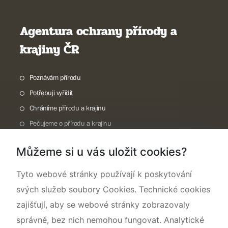
Agentura ochrany přírody a
krajiny ČR
Poznávám přírodu
Potřebuji vyřídit
Chráníme přírodu a krajinu
Pečujeme o přírodu a krajinu
Dokumentujeme přírodu
Můžeme si u vás uložit cookies?
O nás
Tyto webové stránky používají k poskytování
svých služeb soubory Cookies. Technické cookies
zajišťují, aby se webové stránky zobrazovaly
správně, bez nich nemohou fungovat. Analytické