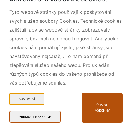
O nás
Tyto webové stránky používají k poskytování
svých služeb soubory Cookies. Technické cookies
zajišťují, aby se webové stránky zobrazovaly
správně, bez nich nemohou fungovat. Analytické
cookies nám pomáhají zjistit, jaké stránky jsou
navštěvovány nejčastěji. To nám pomáhá při
zlepšování služeb našeho webu. Pro ukládání
různých typů cookies do vašeho prohlížeče od
vás potřebujeme souhlas.
Mapa webu
Prohlášení o přístupnosti
NASTAVENÍ
Cookies
PŘIJMOUT
VŠECHNY
Snadné čtení
PŘIJMOUT NEZBYTNÉ
© 2026 AOPK ČR