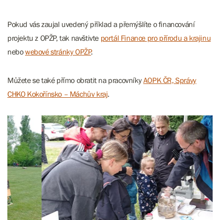
Pokud vás zaujal uvedený příklad a přemýšlíte o financování
projektu z OPŽP, tak navštivte
portál Finance pro přírodu a krajinu
nebo
webové stránky OPŽP
.
Můžete se také přímo obratit na pracovníky
AOPK ČR, Správy
CHKO Kokořínsko – Máchův kraj
.