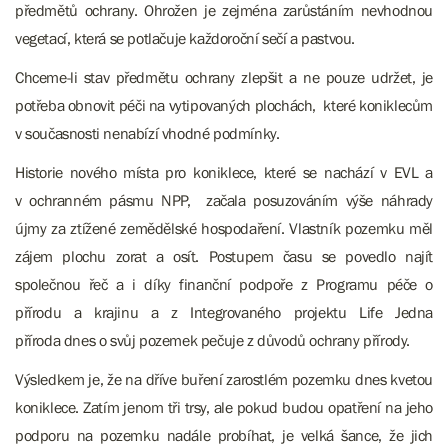
předmětů ochrany. Ohrožen je zejména zarůstáním nevhodnou
vegetací, která se potlačuje každoroční sečí a pastvou.
Chceme-li stav předmětu ochrany zlepšit a ne pouze udržet, je
potřeba obnovit péči na vytipovaných plochách, které koniklecům
v současnosti nenabízí vhodné podmínky.
Historie nového místa pro koniklece, které se nachází v EVL a
v ochranném pásmu NPP, začala posuzováním výše náhrady
újmy za ztížené zemědělské hospodaření. Vlastník pozemku měl
zájem plochu zorat a osít. Postupem času se povedlo najít
společnou řeč a i díky finanční podpoře z Programu péče o
přírodu a krajinu a z Integrovaného projektu Life Jedna
příroda dnes o svůj pozemek pečuje z důvodů ochrany přírody.
Výsledkem je, že na dříve buření zarostlém pozemku dnes kvetou
koniklece. Zatím jenom tři trsy, ale pokud budou opatření na jeho
podporu na pozemku nadále probíhat, je velká šance, že jich