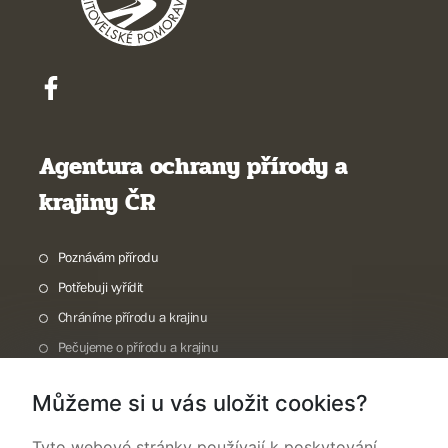
Agentura ochrany přírody a
krajiny ČR
Poznávám přírodu
Potřebuji vyřídit
Chráníme přírodu a krajinu
Pečujeme o přírodu a krajinu
Dokumentujeme přírodu
Můžeme si u vás uložit cookies?
O nás
Tyto webové stránky používají k poskytování