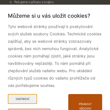
Pečujeme o přírodu a krajinu
Dokumentujeme přírodu
Můžeme si u vás uložit cookies?
O nás
Tyto webové stránky používají k poskytování
svých služeb soubory Cookies. Technické cookies
zajišťují, aby se webové stránky zobrazovaly
správně, bez nich nemohou fungovat. Analytické
cookies nám pomáhají zjistit, jaké stránky jsou
navštěvovány nejčastěji. To nám pomáhá při
zlepšování služeb našeho webu. Pro ukládání
různých typů cookies do vašeho prohlížeče od
vás potřebujeme souhlas.
Mapa webu
Prohlášení o přístupnosti
NASTAVENÍ
Cookies
PŘIJMOUT
VŠECHNY
Snadné čtení