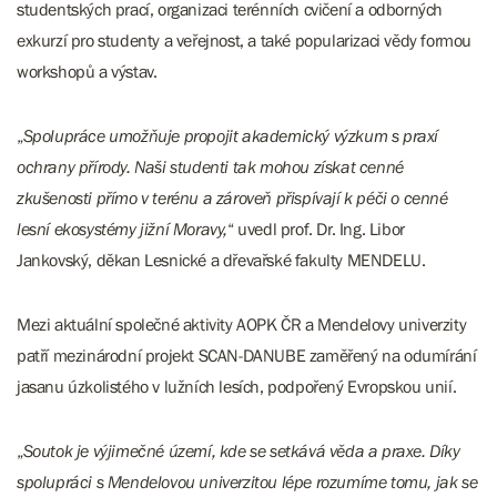
studentských prací, organizaci terénních cvičení a odborných
exkurzí pro studenty a veřejnost, a také popularizaci vědy formou
workshopů a výstav.
„
Spolupráce umožňuje propojit akademický výzkum s praxí
ochrany přírody. Naši studenti tak mohou získat cenné
zkušenosti přímo v terénu a zároveň přispívají k péči o cenné
lesní ekosystémy jižní Moravy,
“ uvedl prof. Dr. Ing. Libor
Jankovský, děkan Lesnické a dřevařské fakulty MENDELU.
Mezi aktuální společné aktivity AOPK ČR a Mendelovy univerzity
patří mezinárodní projekt SCAN-DANUBE zaměřený na odumírání
jasanu úzkolistého v lužních lesích, podpořený Evropskou unií.
„
Soutok je výjimečné území, kde se setkává věda a praxe. Díky
spolupráci s Mendelovou univerzitou lépe rozumíme tomu, jak se