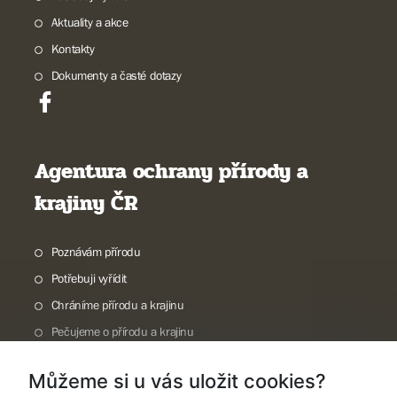
Aktuality a akce
Kontakty
Dokumenty a časté dotazy
Agentura ochrany přírody a
krajiny ČR
Poznávám přírodu
Potřebuji vyřídit
Chráníme přírodu a krajinu
Pečujeme o přírodu a krajinu
Dokumentujeme přírodu
Můžeme si u vás uložit cookies?
O nás