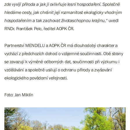
zde vyvíjí příroda a jak ji ovlivňuje lesní hospodaření. Společně
hledáme cesty, jak chránit její rozmanitost ekologicky vhodným
hospodařením a tak zachovat životaschopnou krajinu,
“ uvedl
RNDr. František Pelc, ředitel AOPK ČR.
Partnerství MENDELU a AOPK ČR má dlouhodobý charakter a
vychází z předchozích dohod o vzájemné součinnosti. Obě strany
se zavazují k výměně odborných dat, součinnosti při výzkumu i
vzdělávání a společně usilují o ochranu přírody a zvyšování
ekologického povědomí veřejnosti.
Foto: Jan Miklín