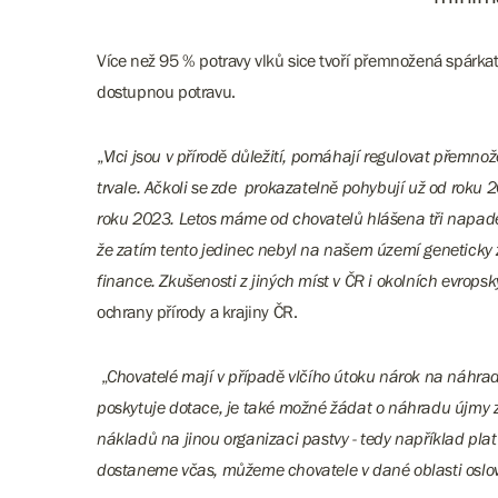
Více než 95 % potravy vlků sice tvoří přemnožená spárka
dostupnou potravu.
„
Vlci jsou v přírodě důležití, pomáhají regulovat přemnož
trvale. Ačkoli se zde prokazatelně pohybují už od roku 
roku 2023. Letos máme od chovatelů hlášena tři napaden
že zatím tento jedinec nebyl na našem území geneticky 
finance. Zkušenosti z jiných míst v ČR i okolních evrop
ochrany přírody a krajiny ČR.
„
Chovatelé mají v případě vlčího útoku nárok na náhra
poskytuje dotace, je také možné žádat o náhradu újmy
nákladů na jinou organizaci pastvy - tedy například pla
dostaneme včas, můžeme chovatele v dané oblasti oslovi