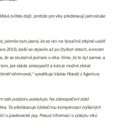
ká zvířata dojít, protože pro vlky představují jednoduše
 jakmile bylo jasné, že se vlci na Vysočině zřejmě usídlí
ce 2019, další se objevilo až po čtyřech letech, koncem
 že se skutečně jednalo o vlka. Víme, že to byl samec a
tom, jak stáda zabezpečit a kde je možné získat
téměř eliminovat,
“ vysvětluje Václav Hlaváč z Agentury
im stát podporu poskytuje. Na zabezpečení stád
vlka. Ta představuje částečnou kompenzaci zvýšených
éči o pastevecké psy. Pokud informaci o výskytu vlků