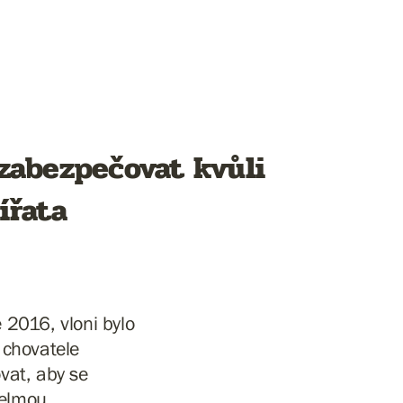
zabezpečovat kvůli
ířata
 2016, vloni bylo
 chovatele
vat, aby se
šelmou.