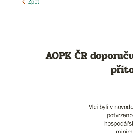
AOPK ČR doporučuj
přít
Vlci byli v novo
potvrzeno
hospodářsk
minima