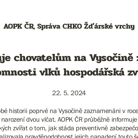
AOPK ČR, Správa CHKO Žďárské vrchy
e chovatelům na Vysočině 
omnosti vlků hospodářská zv
22. 5. 2024
dobé historii poprvé na Vysočině zaznamenáni v roce
 narození dvou vlčat. AOPK ČR průběžně informuje
ých zvířat o tom, jak stáda preventivně zabezpečo
lizovala pravděpodobnost jejich napadení touto 