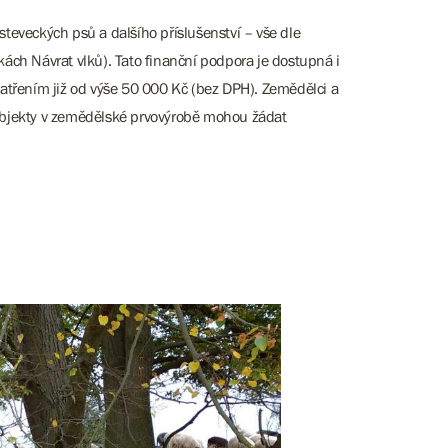
teveckých psů a dalšího příslušenství – vše dle
kách Návrat vlků). Tato finanční podpora je dostupná i
patřením již od výše 50 000 Kč (bez DPH). Zemědělci a
subjekty v zemědělské prvovýrobě mohou žádat