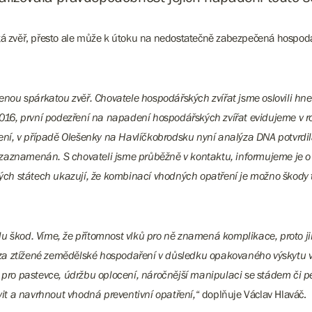
tá zvěř, přesto ale může k útoku na nedostatečně zabezpečená hospodářs
enou spárkatou zvěř. Chovatele hospodářských zvířat jsme oslovili hned,
2016, první podezření na napadení hospodářských zvířat evidujeme v ro
í, v případě Olešenky na Havlíčkobrodsku nyní analýza DNA potvrdila,
zaznamenán. S chovateli jsme průběžně v kontaktu, informujeme je o 
ských státech ukazují, že kombinací vhodných opatření je možno škody 
du škod. Víme, že přítomnost vlků pro ně znamená komplikace, proto j
 za ztížené zemědělské hospodaření v důsledku opakovaného výskytu 
t pro pastevce, údržbu oplocení, náročnější manipulaci se stádem či p
t a navrhnout vhodná preventivní opatření,
“ doplňuje Václav Hlaváč.