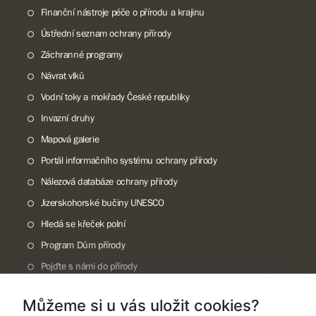
Finanční nástroje péče o přírodu a krajinu
Ústřední seznam ochrany přírody
Záchranné programy
Návrat vlků
Vodní toky a mokřady České republiky
Invazní druhy
Mapová galerie
Portál informačního systému ochrany přírody
Nálezová databáze ochrany přírody
Jizerskohorské bučiny UNESCO
Hledá se křeček polní
Program Dům přírody
Pojďte s námi do přírody
Národní přírodní památka Lom ČSA
Můžeme si u vás uložit cookies?
Rok CHKO pod záštitou České komise pro UNESCO