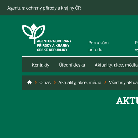
Agentura ochrany přírody a krajiny ČR
Poznávám
P
přírodu
v
Kontakty
Úřední deska
Aktuality, akce, média
O nás
Aktuality, akce, média
Všechny aktual
AOPK ČR
AKT