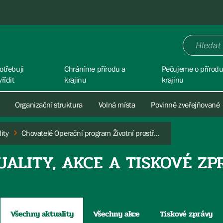
otřebuji
Chráníme přírodu a
Pečujeme o přírodu
yřídit
krajinu
krajinu
Organizační struktura
Volná místa
Povinně zveřejňované
ity
Chovatelé Operační program Životní prostředí financování zabezpečení stád útoky vlkem
UALITY, AKCE A TISKOVÉ ZP
Všechny aktuality
Všechny akce
Tiskové zprávy