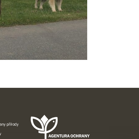
any přírody
y