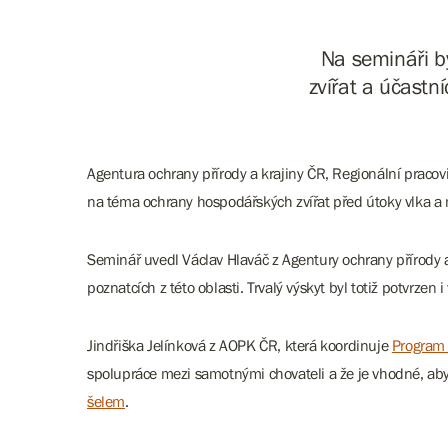
Na semináři b
zvířat a účastn
Agentura ochrany přírody a krajiny ČR, Regionální praco
na téma ochrany hospodářských zvířat před útoky vlka a 
Seminář uvedl Václav Hlaváč z Agentury ochrany přírody a 
poznatcích z této oblasti. Trvalý výskyt byl totiž potvrz
Jindřiška Jelínková z AOPK ČR, která koordinuje
Program 
spolupráce mezi samotnými chovateli a že je vhodné, ab
šelem
.