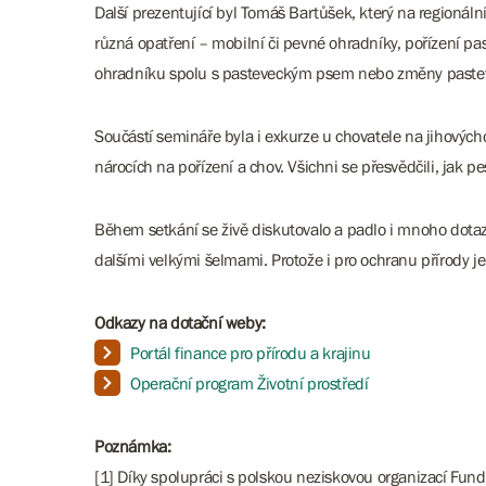
Další prezentující byl Tomáš Bartůšek, který na regionál
různá opatření – mobilní či pevné ohradníky, pořízení pas
ohradníku spolu s pasteveckým psem nebo změny pastevn
Součástí semináře byla i exkurze u chovatele na jihových
nárocích na pořízení a chov. Všichni se přesvědčili, jak p
Během setkání se živě diskutovalo a padlo i mnoho dotaz
dalšími velkými šelmami. Protože i pro ochranu přírody j
Odkazy na dotační weby:
Portál finance pro přírodu a krajinu
Operační program Životní prostředí
Poznámka:
[1] Díky spolupráci s polskou neziskovou organizací Fun