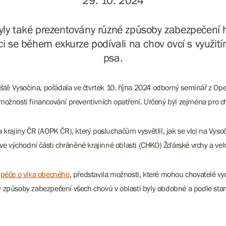
29. 10. 2024
yly také prezentovány různé způsoby zabezpečení
íci se během exkurze podívali na chov ovcí s využi
psa.
viště Vysočina, pořádala ve čtvrtek 10. října 2024 odborný seminář z 
možnosti financování preventivních opatření. Určený byl zejména pro c
krajiny ČR (AOPK ČR), který posluchačům vysvětlil, jak se vlci na Vysoči
en i ve východní části chráněné krajinné oblasti (CHKO) Žďárské vrchy a 
péče o vlka obecného
, představila možnosti, které mohou chovatelé vyu
y způsoby zabezpečení všech chovů v oblasti byly obdobné a podle st