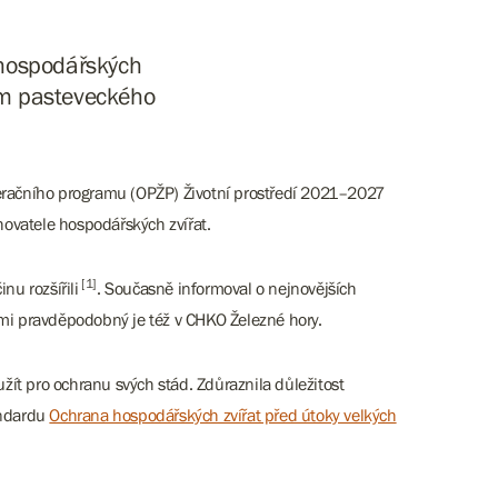
 hospodářských
tím pasteveckého
Operačního programu (OPŽP) Životní prostředí 2021–2027
hovatele hospodářských zvířat.
[1]
nu rozšířili
. Současně informoval o nejnovějších
velmi pravděpodobný je též v CHKO Železné hory.
žít pro ochranu svých stád. Zdůraznila důležitost
andardu
Ochrana hospodářských zvířat před útoky velkých