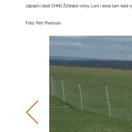
západní části CHKO Žďárské vrchy. Loni i letos tam také 
Foto: Petr Piechula