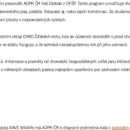
ním pracovišti AOPK ČR řeší žádosti z OPŽP. Tento program umožňuje cho
teveckého psa, plašiče, fotopasti aj. nebo jejich kombinaci. Ze zkušeno
í plochy v nepravidelných cyklech.
odním okraji CHKO Žďárské vrchy, kde se účastníci dozvěděli o praxi ch
es ve stádu funguje, a že sehrává nezastupitelnou roli při jeho ochraně.
ů. Informace a podněty od chovatelů hospodářských zvířat jsou klíčové 
e v některých oblastech pastva nejlepším opatřením pro zachování místní
dacija SAVE Wildlife má AOPK ČR k dispozici jedinečná data z
putování 