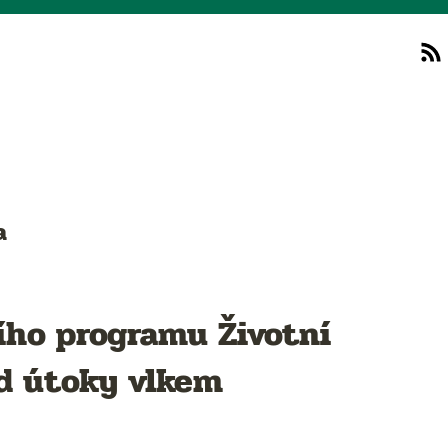
a
ního programu Životní
ed útoky vlkem