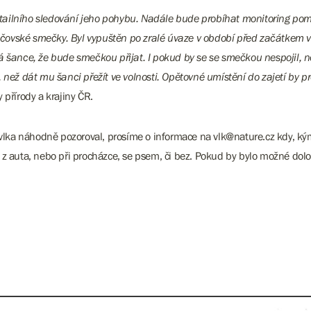
tailního sledování jeho pohybu. Nadále bude probíhat monitoring po
dičovské smečky. Byl vypuštěn po zralé úvaze v období před začátkem vl
á šance, že bude smečkou přijat. I pokud by se se smečkou nespojil, n
ení, než dát mu šanci přežít ve volnosti. Opětovné umístění do zajetí by
 přírody a krajiny ČR.
 vlka náhodně pozoroval, prosíme o informace na vlk@nature.cz kdy, kým
z auta, nebo při procházce, se psem, či bez. Pokud by bylo možné dolo