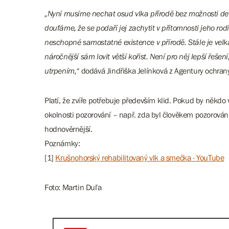
„Nyní musíme nechat osud vlka přírodě bez možnosti de
doufáme, že se podaří jej zachytit v přítomnosti jeho ro
neschopné samostatné existence v přírodě. Stále je velk
náročnější sám lovit větší kořist. Není pro něj lepší řeš
utrpením,“
dodává Jindřiška Jelínková z Agentury ochrany
Platí, že zvíře potřebuje především klid. Pokud by někdo
okolnosti pozorování – např. zda byl člověkem pozorován 
hodnověrnější.
Poznámky:
[1]
Krušnohorský rehabilitovaný vlk a smečka - YouTube
Foto: Martin Duľa