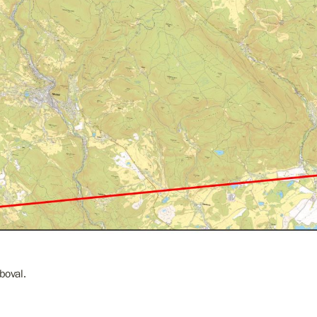
boval.