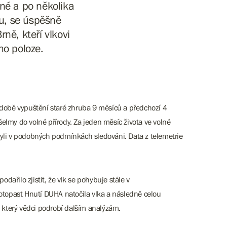
tné a po několika
u, se úspěšně
rně, kteří vlkovi
ho poloze.
 v době vypuštění staré zhruba 9 měsíců a předchozí 4
elmy do volné přírody. Za jeden měsíc života ve volné
d byli v podobných podmínkách sledováni. Data z telemetrie
ařilo zjistit, že vlk se pohybuje stále v
otopast Hnutí DUHA natočila vlka a následně celou
, který vědci podrobí dalším analýzám.