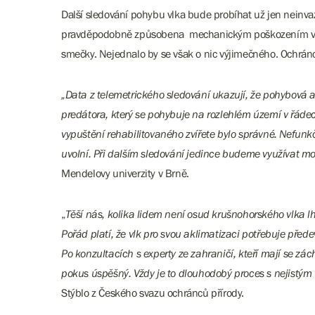
Další sledování pohybu vlka bude probíhat už jen neinva
pravděpodobně způsobena mechanickým poškozením v napájec
smečky. Nejednalo by se však o nic výjimečného. Ochránci
„Data z telemetrického sledování ukazují, že pohybová 
predátora, který se pohybuje na rozlehlém území v řádec
vypuštění rehabilitovaného zvířete bylo správné. Nefun
uvolní. Při dalším sledování jedince budeme využívat m
Mendelovy univerzity v Brně.
„
Těší nás, kolika lidem není osud krušnohorského vlka lho
Pořád platí, že vlk pro svou aklimatizaci potřebuje před
Po konzultacích s experty ze zahraničí, kteří mají se zá
pokus úspěšný. Vždy je to dlouhodobý proces s nejistým 
Stýblo z Českého svazu ochránců přírody.