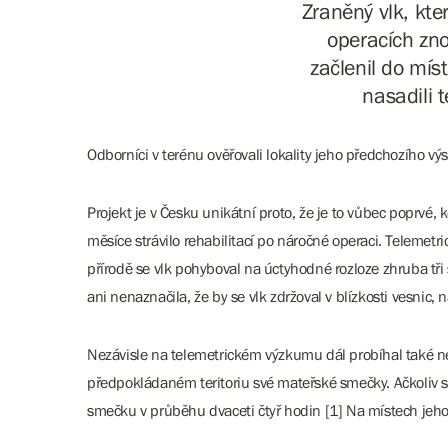
Zraněný vlk, kte
operacích zn
začlenil do míst
nasadili 
Odborníci v terénu ověřovali lokality jeho předchozího výs
Projekt je v Česku unikátní proto, že je to vůbec poprvé,
měsíce strávilo rehabilitací po náročné operaci. Telemet
přírodě se vlk pohyboval na úctyhodné rozloze zhruba tři 
ani nenaznačila, že by se vlk zdržoval v blízkosti vesnic,
Nezávisle na telemetrickém výzkumu dál probíhal také nei
předpokládaném teritoriu své mateřské smečky. Ačkoliv 
smečku v průběhu dvaceti čtyř hodin [1] Na místech jeho 