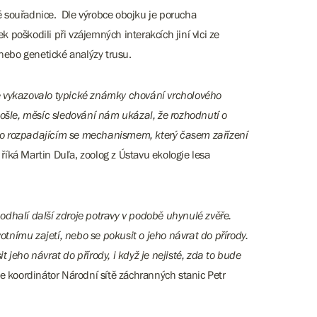
é souřadnice. Dle výrobce obojku je porucha
poškodili při vzájemných interakcích jiní vlci ze
 nebo genetické analýzy trusu.
ře vykazovalo typické známky chování vrcholového
pošle, měsíc sledování nám ukázal, že rozhodnutí o
amo rozpadajícím se mechanismem, který časem zařízení
říká Martin Duľa, zoolog z Ústavu ekologie lesa
 odhalí další zdroje potravy v podobě uhynulé zvěře.
otnímu zajetí, nebo se pokusit o jeho návrat do přírody.
jeho návrat do přírody, i když je nejisté, zda to bude
e koordinátor Národní sítě záchranných stanic Petr