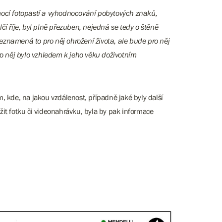
mocí fotopastí a vyhodnocování pobytových znaků,
čí říje, byl plně přezuben, nejedná se tedy o štěně
eznamená to pro něj ohrožení života, ale bude pro něj
 pro něj bylo vzhledem k jeho věku doživotním
, kde, na jakou vzdálenost, případně jaké byly další
žit fotku či videonahrávku, byla by pak informace