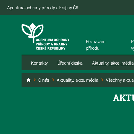
Agentura ochrany přírody a krajiny ČR
Poznávám
P
přírodu
v
Kontakty
Úřední deska
Aktuality, akce, média
O nás
Aktuality, akce, média
Všechny aktual
AOPK ČR
AKT