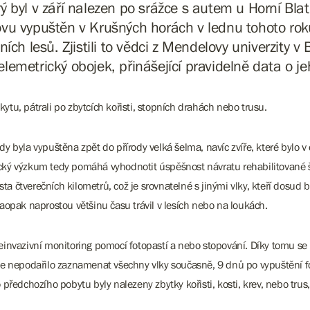
rý byl v září nalezen po srážce s autem u Horní Bla
ovu vypuštěn v Krušných horách v lednu tohoto rok
ních lesů. Zjistili to vědci z Mendelovy univerzity v B
telemetrický obojek, přinášející pravidelně data o je
kytu, pátrali po zbytcích kořisti, stopních drahách nebo trusu.
 kdy byla vypuštěna zpět do přírody velká šelma, navíc zvíře, které bylo
rický výzkum tedy pomáhá vyhodnotit úspěšnost návratu rehabilitované š
sta čtverečních kilometrů, což je srovnatelné s jinými vlky, kteří dosu
 naopak naprostou většinu času trávil v lesích nebo na loukách.
nvazivní monitoring pomocí fotopastí a nebo stopování. Díky tomu se pod
se nepodařilo zaznamenat všechny vlky současně, 9 dnů po vypuštění f
předchozího pobytu byly nalezeny zbytky kořisti, kosti, krev, nebo trus