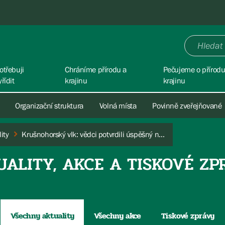
otřebuji
Chráníme přírodu a
Pečujeme o přírodu
yřídit
krajinu
krajinu
Organizační struktura
Volná místa
Povinně zveřejňované
ity
Krušnohorský vlk: vědci potvrdili úspěšný návrat šelmy do místních lesů
UALITY, AKCE A TISKOVÉ ZP
Všechny aktuality
Všechny akce
Tiskové zprávy