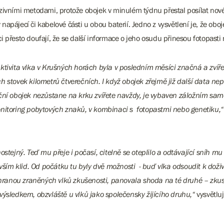
zivními metodami, protože obojek v minulém týdnu přestal posílat nov
í či kabelové části u obou baterií. Jedno z vysvětlení je, že obojek 
 přesto doufají, že se další informace o jeho osudu přinesou fotopasti
aktivita vlka v Krušných horách byla v posledním měsíci značná a zví
h stovek kilometrů čtverečních. I když obojek zřejmě již další data ne
kční obojek nezůstane na krku zvířete navždy, je vybaven záložním s
onitoring pobytových znaků, v kombinaci s fotopastmi nebo genetiku,“
stejný. Teď mu přeje i počasí, citelně se oteplilo a odtávající sníh mu
evším klid. Od počátku tu byly dvě možnosti - buď vlka odsoudit k doživ
chranou zraněných vlků zkušenosti, panovala shoda na té druhé – zkusit 
výsledkem, obzvláště u vlků jako společensky žijícího druhu,“
vysvětluj