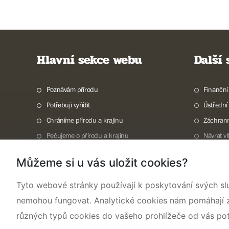
Hlavní sekce webu
Další
Poznávám přírodu
Finanční
Potřebuji vyřídit
Ústřední
Chráníme přírodu a krajinu
Záchran
Pečujeme o přírodu a krajinu
Návrat v
Dokumentujeme přírodu
Vodní to
Můžeme si u vás uložit cookies?
O nás
Invazní 
TISKOVÉ ZPRÁVY
Mapová g
Tyto webové stránky používají k poskytování svých sl
nemohou fungovat. Analytické cookies nám pomáhají zji
různých typů cookies do vašeho prohlížeče od vás po