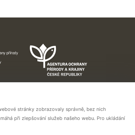
any přírody
y
A
 webové stránky zobrazovaly správně, bez nich
ise pro
omáhá při zlepšování služeb našeho webu. Pro ukládání