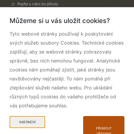
Pojďte s námi do přírody
Národní přírodní památka Lom ČSA
Můžeme si u vás uložit cookies?
Rok CHKO pod záštitou České komise pro UNESCO
Tyto webové stránky používají k poskytování
svých služeb soubory Cookies. Technické cookies
zajišťují, aby se webové stránky zobrazovaly
správně, bez nich nemohou fungovat. Analytické
cookies nám pomáhají zjistit, jaké stránky jsou
navštěvovány nejčastěji. To nám pomáhá při
zlepšování služeb našeho webu. Pro ukládání
různých typů cookies do vašeho prohlížeče od
vás potřebujeme souhlas.
Mapa webu
Prohlášení o přístupnosti
NASTAVENÍ
Cookies
PŘIJMOUT
VŠECHNY