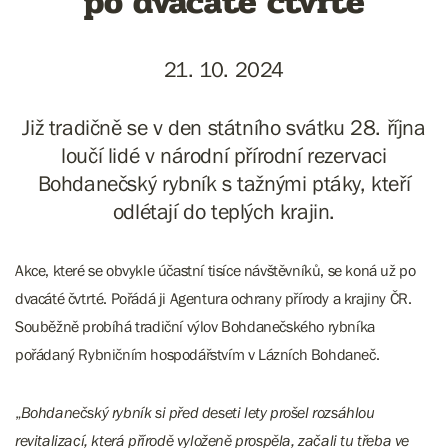
po dvacáté čtvrté
21. 10. 2024
Již tradičně se v den státního svátku 28. října
loučí lidé v národní přírodní rezervaci
Bohdanečský rybník s tažnými ptáky, kteří
odlétají do teplých krajin.
Akce, které se obvykle účastní tisíce návštěvníků, se koná už po
dvacáté čvtrté. Pořádá ji Agentura ochrany přírody a krajiny ČR.
Souběžně probíhá tradiční výlov Bohdanečského rybníka
pořádaný Rybničním hospodářstvím v Lázních Bohdaneč.
„
Bohdanečský rybník si před deseti lety prošel rozsáhlou
revitalizací, která přírodě vyloženě prospěla, začali tu třeba ve