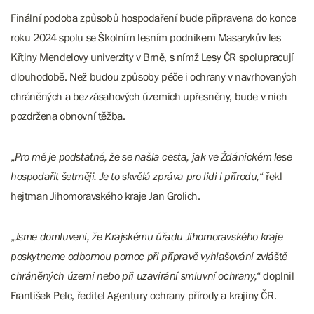
Finální podoba způsobů hospodaření bude připravena do konce
roku 2024 spolu se Školním lesním podnikem Masarykův les
Křtiny Mendelovy univerzity v Brně, s nímž Lesy ČR spolupracují
dlouhodobě. Než budou způsoby péče i ochrany v navrhovaných
chráněných a bezzásahových územích upřesněny, bude v nich
pozdržena obnovní těžba.
„
Pro mě je podstatné, že se našla cesta, jak ve Ždánickém lese
hospodařit šetrněji. Je to skvělá zpráva pro lidi i přírodu,
“ řekl
hejtman Jihomoravského kraje Jan Grolich.
„
Jsme domluveni, že Krajskému úřadu Jihomoravského kraje
poskytneme odbornou pomoc při přípravě vyhlašování zvláště
chráněných území nebo při uzavírání smluvní ochrany,
“ doplnil
František Pelc, ředitel Agentury ochrany přírody a krajiny ČR.