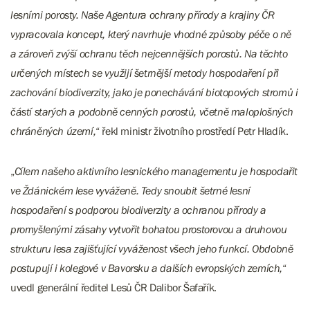
lesními porosty. Naše Agentura ochrany přírody a krajiny ČR
vypracovala koncept, který navrhuje vhodné způsoby péče o ně
a zároveň zvýší ochranu těch nejcennějších porostů. Na těchto
určených místech se využijí šetrnější metody hospodaření při
zachování biodiverzity, jako je ponechávání biotopových stromů i
částí starých a podobně cenných porostů, včetně maloplošných
chráněných území,
“ řekl ministr životního prostředí Petr Hladík.
„
Cílem našeho aktivního lesnického managementu je hospodařit
ve Ždánickém lese vyváženě. Tedy snoubit šetrné lesní
hospodaření s podporou biodiverzity a ochranou přírody a
promyšlenými zásahy vytvořit bohatou prostorovou a druhovou
strukturu lesa zajišťující vyváženost všech jeho funkcí. Obdobně
postupují i kolegové v Bavorsku a dalších evropských zemích,
“
uvedl generální ředitel Lesů ČR Dalibor Šafařík.