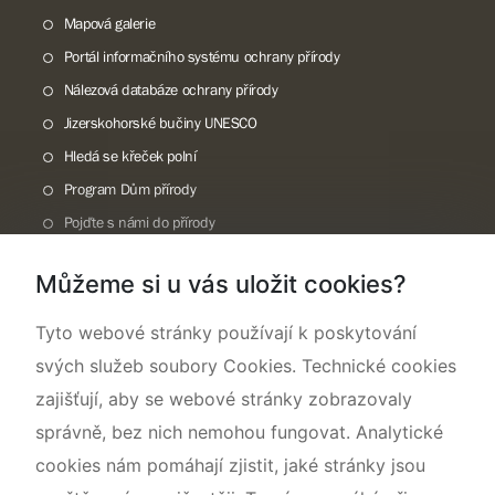
Mapová galerie
Portál informačního systému ochrany přírody
Nálezová databáze ochrany přírody
Jizerskohorské bučiny UNESCO
Hledá se křeček polní
Program Dům přírody
Pojďte s námi do přírody
Národní přírodní památka Lom ČSA
Můžeme si u vás uložit cookies?
Rok CHKO pod záštitou České komise pro UNESCO
Tyto webové stránky používají k poskytování
svých služeb soubory Cookies. Technické cookies
zajišťují, aby se webové stránky zobrazovaly
správně, bez nich nemohou fungovat. Analytické
cookies nám pomáhají zjistit, jaké stránky jsou