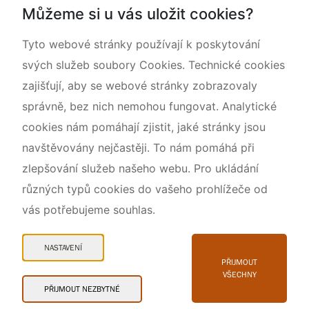
Můžeme si u vás uložit cookies?
Rok CHKO pod záštitou České komise pro UNESCO
Tyto webové stránky používají k poskytování
svých služeb soubory Cookies. Technické cookies
zajišťují, aby se webové stránky zobrazovaly
správně, bez nich nemohou fungovat. Analytické
cookies nám pomáhají zjistit, jaké stránky jsou
navštěvovány nejčastěji. To nám pomáhá při
zlepšování služeb našeho webu. Pro ukládání
různých typů cookies do vašeho prohlížeče od
vás potřebujeme souhlas.
Mapa webu
Prohlášení o přístupnosti
NASTAVENÍ
Cookies
PŘIJMOUT
VŠECHNY
Snadné čtení
PŘIJMOUT NEZBYTNÉ
© 2026 AOPK ČR