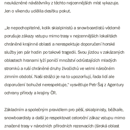
neukázněné návštěvníky z těchto nejcennějších míst vykazuje.
Jen o víkendu udělila desítku pokut.
„Je nepochopitelné, kolik skialpinistů a snowboardistů vědomě
porušuje zákazy vstupu mimo trasy v nejcennějších lokalitách
chráněné krajinné oblasti a nerespektuje doporučení horské
služby jen pár hodin po takové tragedii. Svou jízdou v zakázaných
oblastech hranami lyží poničí množství odrůstajících mladých
stromků a ruší chráněné druhy živočichů ve velmi náročném
zimním období. Naši strážci je na to upozorňují, řada lidí ale
doporučení bohužel nerespektuje,“ vysvětluje Petr Šaj z Agentury
ochrany přírody a krajiny ČR.
Základním a společným pravidlem pro pěší, skialpinisty, běžkaře,
snowboardisty a další je respektovat celoroční zákaz vstupu mimo
značené trasy v národních přírodních rezervacích (široká oblast