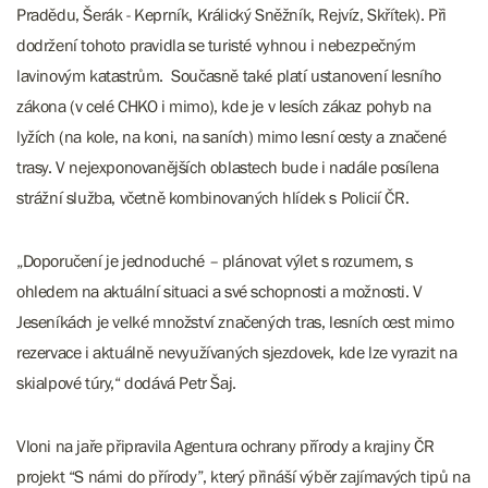
Pradědu, Šerák - Keprník, Králický Sněžník, Rejvíz, Skřítek). Při
dodržení tohoto pravidla se turisté vyhnou i nebezpečným
lavinovým katastrům. Současně také platí ustanovení lesního
zákona (v celé CHKO i mimo), kde je v lesích zákaz pohyb na
lyžích (na kole, na koni, na saních) mimo lesní cesty a značené
trasy. V nejexponovanějších oblastech bude i nadále posílena
strážní služba, včetně kombinovaných hlídek s Policií ČR.
„Doporučení je jednoduché – plánovat výlet s rozumem, s
ohledem na aktuální situaci a své schopnosti a možnosti. V
Jeseníkách je velké množství značených tras, lesních cest mimo
rezervace i aktuálně nevyužívaných sjezdovek, kde lze vyrazit na
skialpové túry,“ dodává Petr Šaj.
Vloni na jaře připravila Agentura ochrany přírody a krajiny ČR
projekt “S námi do přírody”, který přináší výběr zajímavých tipů na