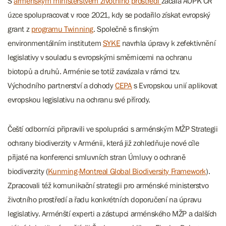
S
arménským ministerstvem životního prostředí
začala AOPK ČR
úzce spolupracovat v roce 2021, kdy se podařilo získat evropský
grant z
programu Twinning
. Společně s finským
environmentálním institutem
SYKE
navrhla úpravy k zefektivnění
legislativy v souladu s evropskými směrnicemi na ochranu
biotopů a druhů. Arménie se totiž zavázala v rámci tzv.
Východního partnerství a dohody
CEPA
s Evropskou unií aplikovat
evropskou legislativu na ochranu své přírody.
Čeští odborníci připravili ve spolupráci s arménským MŽP Strategii
ochrany biodiverzity v Arménii, která již zohledňuje nové cíle
přijaté na konferenci smluvních stran Úmluvy o ochraně
biodiverzity (
Kunming-Montreal Global Biodiversity Framework
).
Zpracovali též komunikační strategii pro arménské ministerstvo
životního prostředí a řadu konkrétních doporučení na úpravu
legislativy. Arménští experti a zástupci arménského MŽP a dalších