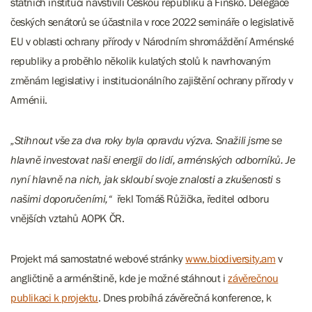
státních institucí navštívili Českou republiku a Finsko. Delegace
českých senátorů se účastnila v roce 2022 semináře o legislativě
EU v oblasti ochrany přírody v Národním shromáždění Arménské
republiky a proběhlo několik kulatých stolů k navrhovaným
změnám legislativy i institucionálního zajištění ochrany přírody v
Arménii.
„Stihnout vše za dva roky byla opravdu výzva. Snažili jsme se
hlavně investovat naši energii do lidí, arménských odborníků. Je
nyní hlavně na nich, jak skloubí svoje znalosti a zkušenosti s
našimi doporučeními,“
řekl Tomáš Růžička, ředitel odboru
vnějších vztahů AOPK ČR.
Projekt má samostatné webové stránky
www.biodiversity.am
v
angličtině a arménštině, kde je možné stáhnout i
závěrečnou
publikaci k projektu
. Dnes probíhá závěrečná konference, k