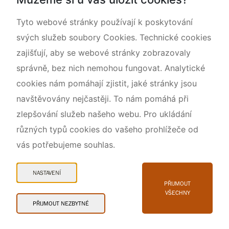
Rok CHKO pod záštitou České komise pro UNESCO
Tyto webové stránky používají k poskytování
svých služeb soubory Cookies. Technické cookies
zajišťují, aby se webové stránky zobrazovaly
správně, bez nich nemohou fungovat. Analytické
cookies nám pomáhají zjistit, jaké stránky jsou
navštěvovány nejčastěji. To nám pomáhá při
zlepšování služeb našeho webu. Pro ukládání
různých typů cookies do vašeho prohlížeče od
vás potřebujeme souhlas.
Mapa webu
Prohlášení o přístupnosti
NASTAVENÍ
Cookies
PŘIJMOUT
VŠECHNY
Snadné čtení
PŘIJMOUT NEZBYTNÉ
© 2026 AOPK ČR