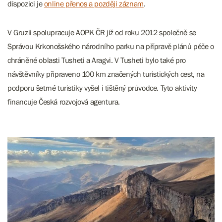
dispozici je
online přenos a později záznam
.
V Gruzii spolupracuje AOPK ČR již od roku 2012 společně se
Správou Krkonošského národního parku na přípravě plánů péče o
chráněné oblasti Tusheti a Aragvi. V Tusheti bylo také pro
návštěvníky připraveno 100 km značených turistických cest, na
podporu šetrné turistiky vyšel i tištěný průvodce. Tyto aktivity
financuje Česká rozvojová agentura.