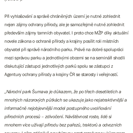
Při vyhlašování a správě chráněných území je nutné zohlednit
nejen zájmy ochrany přírody, ale je samozřejmě nutné zohlednit
především zájmy tamních obyvatel. I proto chce MŽP díky aktuální
novele zákona o ochraně přírody a krajiny posílit roli místních
obyvatel při správě národního parku. Právě na dobré spolupráci
mezi správou parku a jednotlivými obcemi se na semináři shodli
diskutující zástupci jednotlivých parků spolu se zástupci z
Agentury ochrany přírody a krajiny ČR se starosty i veřejností.
„Národní park Šumava je důkazem, že po třech desetiletích a
mnohých názorových půtkách se ukazuje jako nejatraktivnější a
informačně nejobjevnější model postupného uvolňování
přírodních procesů – zdivočení. Návštěvnost roste, lidé si
mnohem více užívají přírodu bez pařezů, traktorů a odvozních