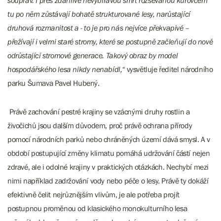
souprav. I přes zdánlivě nevybíravou smrt rozsévanou kůrovcem
tu po něm zůstávají bohatě strukturované lesy, narůstající
druhová rozmanitost a - to je pro nás nejvíce překvapivé –
přežívají i velmi staré stromy, které se postupně začleňují do nově
odrůstající stromové generace. Takový obraz by model
hospodářského lesa nikdy nenabídl,“
vysvětluje ředitel národního
parku Šumava Pavel Hubený.
Právě zachování pestré krajiny se vzácnými druhy rostlin a
živočichů jsou dalším důvodem, proč právě ochrana přírody
pomocí národních parků nebo chráněných území dává smysl. A v
období postupující změny klimatu pomáhá udržování částí nejen
zdravé, ale i odolné krajiny v praktických otázkách. Nechybí mezi
nimi například zadržování vody nebo péče o lesy. Právě ty dokáží
efektivně čelit nejrůznějším vlivům, je ale potřeba projít
postupnou proměnou od klasického monokulturního lesa