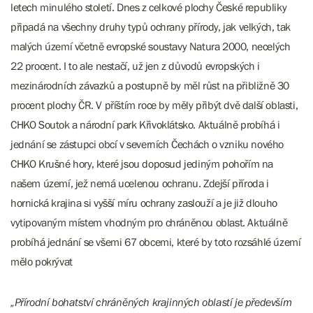
letech minulého století. Dnes z celkové plochy České republiky
připadá na všechny druhy typů ochrany přírody, jak velkých, tak
malých území včetně evropské soustavy Natura 2000, necelých
22 procent. I to ale nestačí, už jen z důvodů evropských i
mezinárodních závazků a postupně by měl růst na přibližně 30
procent plochy ČR. V příštím roce by měly přibýt dvě další oblasti,
CHKO Soutok a národní park Křivoklátsko. Aktuálně probíhá i
jednání se zástupci obcí v severních Čechách o vzniku nového
CHKO Krušné hory, které jsou doposud jediným pohořím na
našem území, jež nemá ucelenou ochranu. Zdejší příroda i
hornická krajina si vyšší míru ochrany zaslouží a je již dlouho
vytipovaným místem vhodným pro chráněnou oblast. Aktuálně
probíhá jednání se všemi 67 obcemi, které by toto rozsáhlé území
mělo pokrývat
„Přírodní bohatství chráněných krajinných oblastí je především