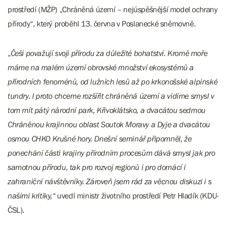
prostředí (MŽP) „Chráněná území – nejúspěšnější model ochrany
přírody“, který proběhl 13. června v Poslanecké sněmovně.
„
Češi považují svoji přírodu za důležité bohatství. Kromě moře
máme na malém území obrovské množství ekosystémů a
přírodních fenoménů, od lužních lesů až po krkonošské alpinské
tundry. I proto chceme rozšířit chráněná území a vidíme smysl v
tom mít pátý národní park, Křivoklátsko, a dvacátou sedmou
Chráněnou krajinnou oblast Soutok Moravy a Dyje a dvacátou
osmou CHKO Krušné hory. Dnešní seminář připomněl, že
ponechání části krajiny přírodním procesům dává smysl jak pro
samotnou přírodu, tak pro rozvoj regionů i pro domácí i
zahraniční návštěvníky. Zároveň jsem rád za věcnou diskuzi i s
našimi kritiky,“
uvedl ministr životního prostředí Petr Hladík (KDU-
ČSL).