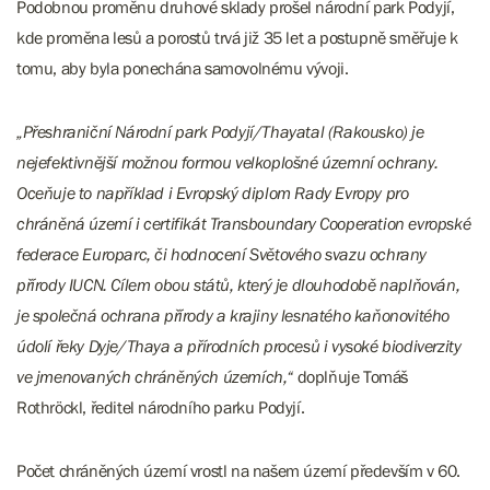
Podobnou proměnu druhové sklady prošel národní park Podyjí,
kde proměna lesů a porostů trvá již 35 let a postupně směřuje k
tomu, aby byla ponechána samovolnému vývoji.
„Přeshraniční Národní park Podyjí/Thayatal (Rakousko) je
nejefektivnější možnou formou velkoplošné územní ochrany.
Oceňuje to například i Evropský diplom Rady Evropy pro
chráněná území i certifikát Transboundary Cooperation evropské
federace Europarc, či hodnocení Světového svazu ochrany
přírody IUCN. Cílem obou států, který je dlouhodobě naplňován,
je společná ochrana přírody a krajiny lesnatého kaňonovitého
údolí řeky Dyje/Thaya a přírodních procesů i vysoké biodiverzity
ve jmenovaných chráněných územích,“
doplňuje Tomáš
Rothröckl, ředitel národního parku Podyjí.
Počet chráněných území vrostl na našem území především v 60.