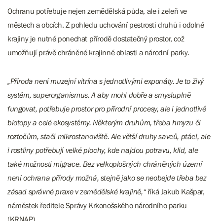
Ochranu potřebuje nejen zemědělská půda, ale i zeleň ve
městech a obcích. Z pohledu uchování pestrosti druhů i odolné
krajiny je nutné ponechat přírodě dostatečný prostor, což
umožňují právě chráněné krajinné oblasti a národní parky.
„Příroda není muzejní vitrína s jednotlivými exponáty. Je to živý
systém, superorganismus. A aby mohl dobře a smysluplně
fungovat, potřebuje prostor pro přírodní procesy, ale i jednotlivé
biotopy a celé ekosystémy. Některým druhům, třeba hmyzu či
roztočům, stačí mikrostanoviště. Ale větší druhy savců, ptáci, ale
i rostliny potřebují velké plochy, kde najdou potravu, klid, ale
také možnosti migrace. Bez velkoplošných chráněných území
není ochrana přírody možná, stejně jako se neobejde třeba bez
zásad správné praxe v zemědělské krajině,“
říká Jakub Kašpar,
náměstek ředitele Správy Krkonošského národního parku
(KRNAP).