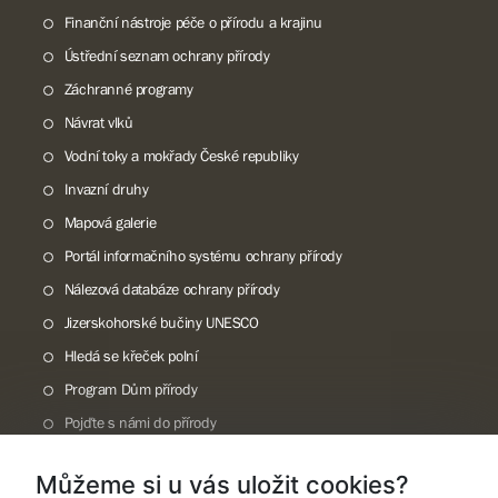
Finanční nástroje péče o přírodu a krajinu
Ústřední seznam ochrany přírody
Záchranné programy
Návrat vlků
Vodní toky a mokřady České republiky
Invazní druhy
Mapová galerie
Portál informačního systému ochrany přírody
Nálezová databáze ochrany přírody
Jizerskohorské bučiny UNESCO
Hledá se křeček polní
Program Dům přírody
Pojďte s námi do přírody
Národní přírodní památka Lom ČSA
Můžeme si u vás uložit cookies?
Rok CHKO pod záštitou České komise pro UNESCO