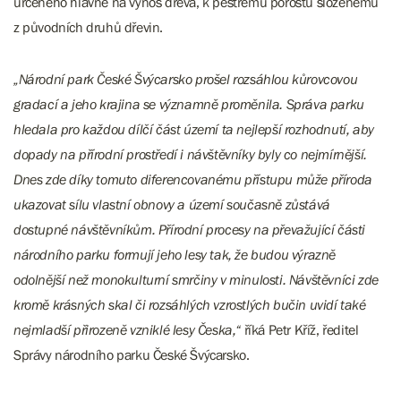
určeného hlavně na výnos dřeva, k pestrému porostu složenému
z původních druhů dřevin.
„Národní park České Švýcarsko prošel rozsáhlou kůrovcovou
gradací a jeho krajina se významně proměnila. Správa parku
hledala pro každou dílčí část území ta nejlepší rozhodnutí, aby
dopady na přírodní prostředí i návštěvníky byly co nejmírnější.
Dnes zde díky tomuto diferencovanému přístupu může příroda
ukazovat sílu vlastní obnovy a území současně zůstává
dostupné návštěvníkům. Přírodní procesy na převažující části
národního parku formují jeho lesy tak, že budou výrazně
odolnější než monokulturní smrčiny v minulosti. Návštěvníci zde
kromě krásných skal či rozsáhlých vzrostlých bučin uvidí také
nejmladší přirozeně vzniklé lesy Česka,“
říká Petr Kříž, ředitel
Správy národního parku České Švýcarsko.