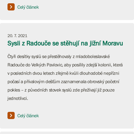
Celý článek
20. 7. 2021
Sysli z Radouče se stěhují na jižní Moravu
Čtyři desítky syslů se přestěhovaly z mladoboleslavské
Radouče do Velkých Pavlovic, aby posílily zdejší kolonii, která
v posledních dvou letech zřejmě kvůli dlouhodobé nepřízni
počasí a přívalovým dešťům zaznamenala obrovský početní
pokles – z původních stovek syslů zde přežívají již pouze
jednotlivci.
Celý článek