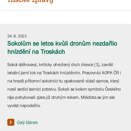
24. 8. 2021
Sokolům se letos kvůli dronům nezdařilo
hnízdění na Troskách
Sokol stěhovavý, kriticky ohrožený druh dravce [1], završil
letošní jarní tok na Troskách hnízděním. Pracovníci AOPK ČR i
na hradě přítomní sokolníci tu opakovaně vídali samce, který
nosil sedící samici potravu. Sokoli se kolem symbolu Českého
ráje pohybovali zjara již druhým rokem. Mláďata se jim ale
vyvést nepodařilo.
Celý článek