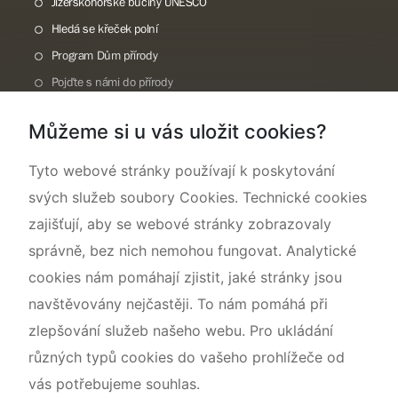
Jizerskohorské bučiny UNESCO
Hledá se křeček polní
Program Dům přírody
Pojďte s námi do přírody
Národní přírodní památka Lom ČSA
Můžeme si u vás uložit cookies?
Rok CHKO pod záštitou České komise pro UNESCO
Tyto webové stránky používají k poskytování
svých služeb soubory Cookies. Technické cookies
zajišťují, aby se webové stránky zobrazovaly
správně, bez nich nemohou fungovat. Analytické
cookies nám pomáhají zjistit, jaké stránky jsou
navštěvovány nejčastěji. To nám pomáhá při
zlepšování služeb našeho webu. Pro ukládání
různých typů cookies do vašeho prohlížeče od
vás potřebujeme souhlas.