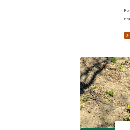
Evr
dru