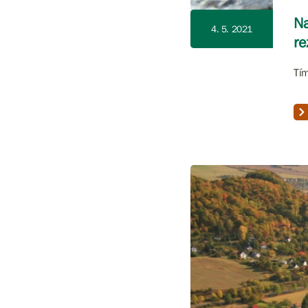
Na
4. 5. 2021
re
Tím