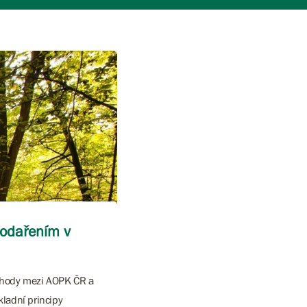
podařením v
dohody mezi AOPK ČR a
kladní principy