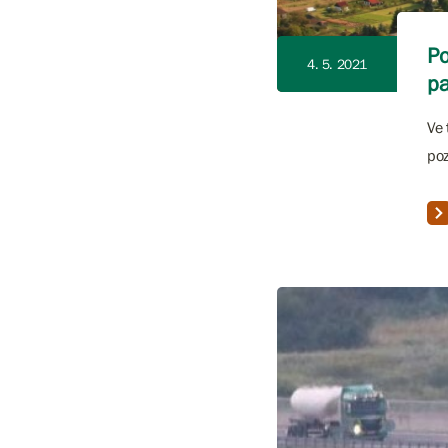
Po
4. 5. 2021
pa
Ve 
poz