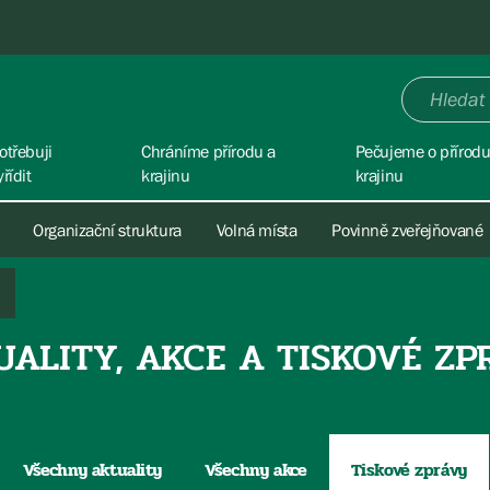
otřebuji
Chráníme přírodu a
Pečujeme o přírodu
yřídit
krajinu
krajinu
Organizační struktura
Volná místa
Povinně zveřejňované
UALITY, AKCE A TISKOVÉ ZP
Všechny aktuality
Všechny akce
Tiskové zprávy