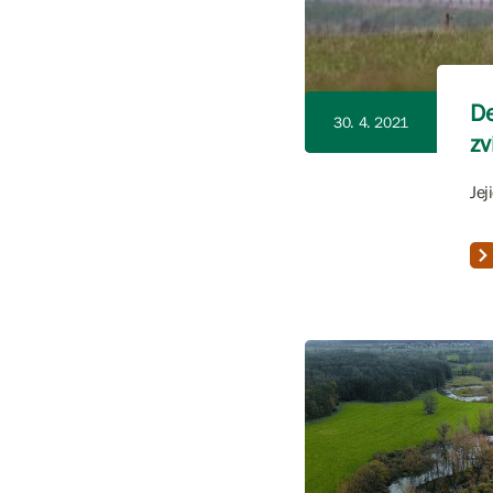
De
30. 4. 2021
zv
Jej