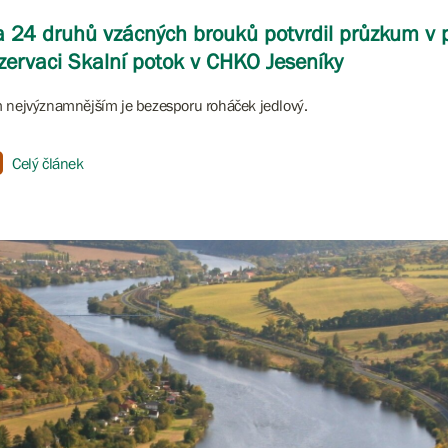
 24 druhů vzácných brouků potvrdil průzkum v p
zervaci Skalní potok v CHKO Jeseníky
 nejvýznamnějším je bezesporu roháček jedlový.
Celý článek