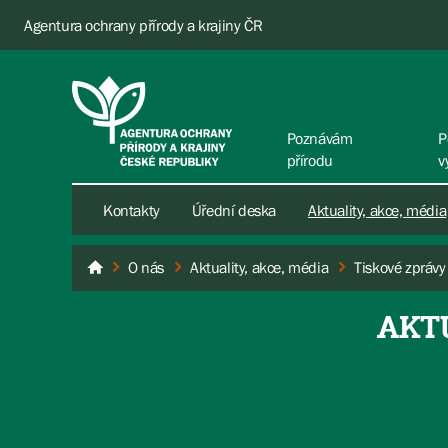
Agentura ochrany přírody a krajiny ČR
Poznávám
P
přírodu
v
Kontakty
Úřední deska
Aktuality, akce, média
O nás
Aktuality, akce, média
Tiskové zprávy
AOPK ČR
AKT