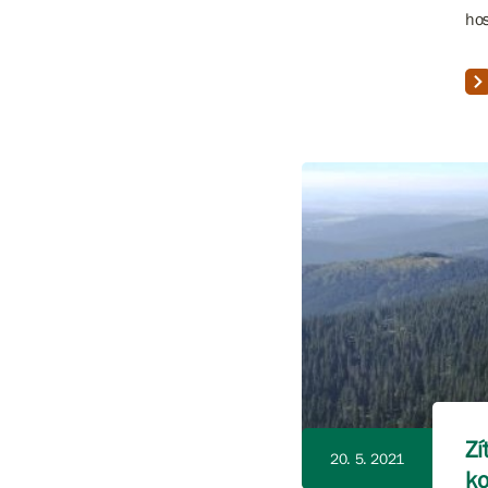
hos
Zí
20. 5. 2021
ko