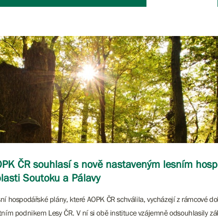
PK ČR souhlasí s nově nastaveným lesním hos
lasti Soutoku a Pálavy
ní hospodářské plány, které AOPK ČR schválila, vycházejí z rámcové 
tním podnikem Lesy ČR. V ní si obě instituce vzájemně odsouhlasily zá