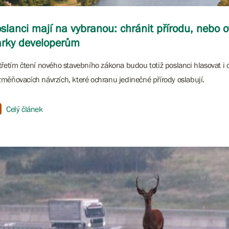
slanci mají na vybranou: chránit přírodu, nebo o
rky developerům
třetím čtení nového stavebního zákona budou totiž poslanci hlasovat i 
měňovacích návrzích, které ochranu jedinečné přírody oslabují.
Celý článek