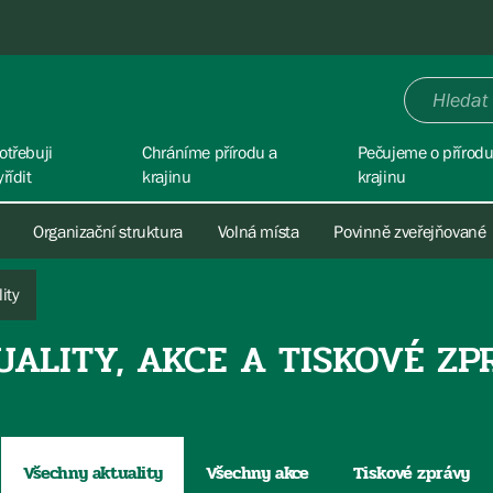
otřebuji
Chráníme přírodu a
Pečujeme o přírodu
yřídit
krajinu
krajinu
Organizační struktura
Volná místa
Povinně zveřejňované
ity
UALITY, AKCE A TISKOVÉ ZP
Všechny aktuality
Všechny akce
Tiskové zprávy