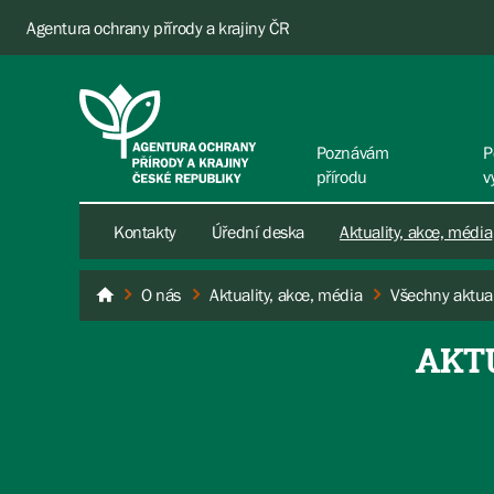
Agentura ochrany přírody a krajiny ČR
Poznávám
P
přírodu
v
Kontakty
Úřední deska
Aktuality, akce, média
O nás
Aktuality, akce, média
Všechny aktual
AOPK ČR
AKT