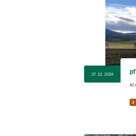
pf
27. 12. 2024
Ať 