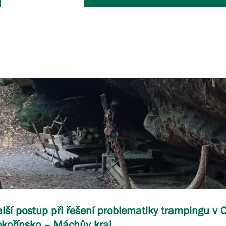
lší postup při řešení problematiky trampingu v
kořínsko – Máchův kraj