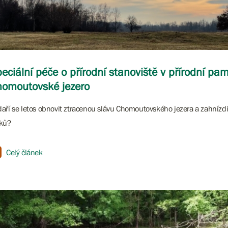
eciální péče o přírodní stanoviště v přírodní pa
omoutovské jezero
aří se letos obnovit ztracenou slávu Chomoutovského jezera a zahnízdí
cků?
Celý článek