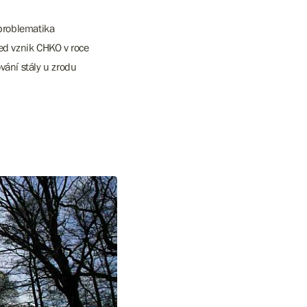
 problematika
řed vznik CHKO v roce
ování stály u zrodu