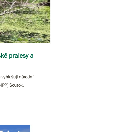
ské pralesy a
 vyhlašují národní
(NPP) Soutok.