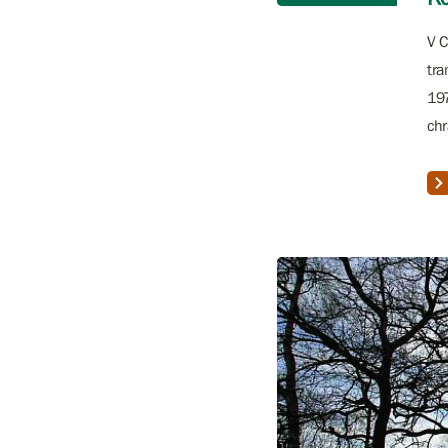
V C
tra
197
chr