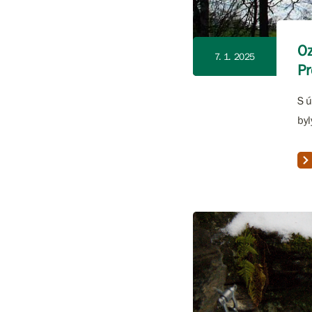
Oz
7. 1. 2025
P
S ú
byl