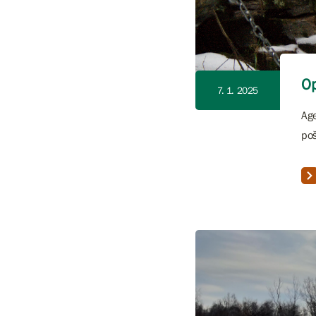
Op
7. 1. 2025
Age
poš