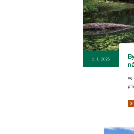
By
1. 1. 2025
ná
Ve 
pří