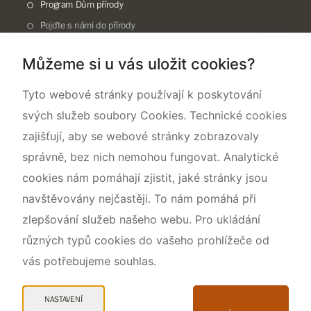
Program Dům přírody
Pojďte s námi do přírody
Národní přírodní památka Lom ČSA
Můžeme si u vás uložit cookies?
Rok CHKO pod záštitou České komise pro UNESCO
Tyto webové stránky používají k poskytování
svých služeb soubory Cookies. Technické cookies
zajišťují, aby se webové stránky zobrazovaly
správně, bez nich nemohou fungovat. Analytické
cookies nám pomáhají zjistit, jaké stránky jsou
navštěvovány nejčastěji. To nám pomáhá při
zlepšování služeb našeho webu. Pro ukládání
různých typů cookies do vašeho prohlížeče od
vás potřebujeme souhlas.
Mapa webu
Prohlášení o přístupnosti
NASTAVENÍ