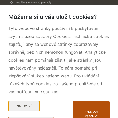
Pojďte s námi do přírody
Národní přírodní památka Lom ČSA
Můžeme si u vás uložit cookies?
Rok CHKO pod záštitou České komise pro UNESCO
Tyto webové stránky používají k poskytování
svých služeb soubory Cookies. Technické cookies
zajišťují, aby se webové stránky zobrazovaly
správně, bez nich nemohou fungovat. Analytické
cookies nám pomáhají zjistit, jaké stránky jsou
navštěvovány nejčastěji. To nám pomáhá při
zlepšování služeb našeho webu. Pro ukládání
různých typů cookies do vašeho prohlížeče od
vás potřebujeme souhlas.
Mapa webu
Prohlášení o přístupnosti
NASTAVENÍ
Cookies
PŘIJMOUT
VŠECHNY
Snadné čtení