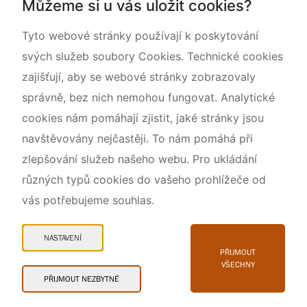
Můžeme si u vás uložit cookies?
Rok CHKO pod záštitou České komise pro UNESCO
Tyto webové stránky používají k poskytování
svých služeb soubory Cookies. Technické cookies
zajišťují, aby se webové stránky zobrazovaly
správně, bez nich nemohou fungovat. Analytické
cookies nám pomáhají zjistit, jaké stránky jsou
navštěvovány nejčastěji. To nám pomáhá při
zlepšování služeb našeho webu. Pro ukládání
různých typů cookies do vašeho prohlížeče od
vás potřebujeme souhlas.
Mapa webu
Prohlášení o přístupnosti
NASTAVENÍ
Cookies
PŘIJMOUT
VŠECHNY
Snadné čtení
PŘIJMOUT NEZBYTNÉ
© 2026 AOPK ČR