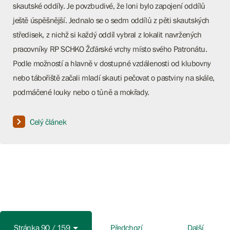
skautské oddíly. Je povzbudivé, že loni bylo zapojení oddílů
ještě úspěšnější. Jednalo se o sedm oddílů z pěti skautských
středisek, z nichž si každý oddíl vybral z lokalit navržených
pracovníky RP SCHKO Žďárské vrchy místo svého Patronátu.
Podle možností a hlavně v dostupné vzdálenosti od klubovny
nebo tábořiště začali mladí skauti pečovat o pastviny na skále,
podmáčené louky nebo o tůně a mokřady.
Celý článek
Stránka 90 / 159
Předchozí
Další