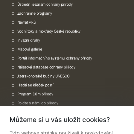
Ústřední seznam ochrany přírody
Záchranné programy
Návrat vlků
Vodní toky a mokřady České republiky
Invazní druhy
Mapová galerie
Portál informačního systému ochrany přírody
Nálezová databáze ochrany přírody
Jizerskohorské bučiny UNESCO
Hledá se křeček polní
Program Dům přírody
Pojďte s námi do přírody
Národní přírodní památka Lom ČSA
Můžeme si u vás uložit cookies?
Rok CHKO pod záštitou České komise pro UNESCO
Tyto webové stránky používají k poskytování