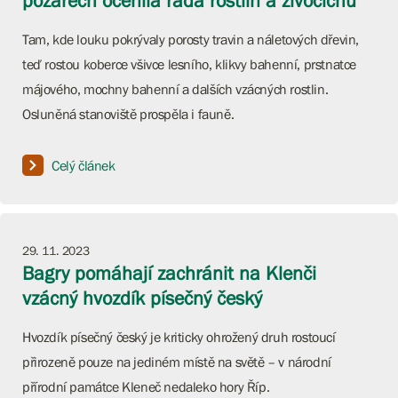
požárech ocenila řada rostlin a živočichů
Tam, kde louku pokrývaly porosty travin a náletových dřevin,
teď rostou koberce všivce lesního, klikvy bahenní, prstnatce
májového, mochny bahenní a dalších vzácných rostlin.
Osluněná stanoviště prospěla i fauně.
Celý článek
29. 11. 2023
Bagry pomáhají zachránit na Klenči
vzácný hvozdík písečný český
Hvozdík písečný český je kriticky ohrožený druh rostoucí
přirozeně pouze na jediném místě na světě – v národní
přírodní památce Kleneč nedaleko hory Říp.