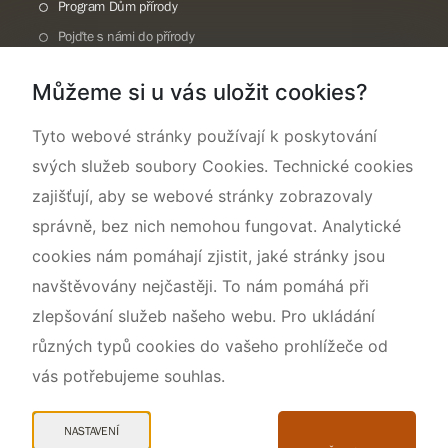
Program Dům přírody
Pojďte s námi do přírody
Národní přírodní památka Lom ČSA
Můžeme si u vás uložit cookies?
Rok CHKO pod záštitou České komise pro UNESCO
Tyto webové stránky používají k poskytování
svých služeb soubory Cookies. Technické cookies
zajišťují, aby se webové stránky zobrazovaly
správně, bez nich nemohou fungovat. Analytické
cookies nám pomáhají zjistit, jaké stránky jsou
navštěvovány nejčastěji. To nám pomáhá při
zlepšování služeb našeho webu. Pro ukládání
různých typů cookies do vašeho prohlížeče od
vás potřebujeme souhlas.
Mapa webu
Prohlášení o přístupnosti
NASTAVENÍ