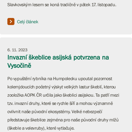
Slavkovským lesem se koná tradičně v pátek 17. listopadu.
Celý článek
6. 11. 2023
Invazní škeblice asijská potvrzena na
Vysočině
Po vypuštění rybníka na Humpolecku upoutal pozornost
kolemjdoucích početný výskyt velkých lastur škeblí, kterou
zooložka AOPK ČR určila jako škeblici asijskou. Ta patří mezi
tzv. invazní druhy, které se rychle šíří a mohou významně
ovlivnit naše původní ekosystémy. Velké nebezpečí
představuje škeblice zejména pro naše původní druhy mlžů
(škeble a velevruby), které vytlačuje.