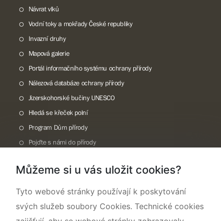
Návrat vlků
Vodní toky a mokřady České republiky
Invazní druhy
Mapová galerie
Portál informačního systému ochrany přírody
Nálezová databáze ochrany přírody
Jizerskohorské bučiny UNESCO
Hledá se křeček polní
Program Dům přírody
Pojďte s námi do přírody
Národní přírodní památka Lom ČSA
Můžeme si u vás uložit cookies?
Rok CHKO pod záštitou České komise pro UNESCO
Tyto webové stránky používají k poskytování
svých služeb soubory Cookies. Technické cookies