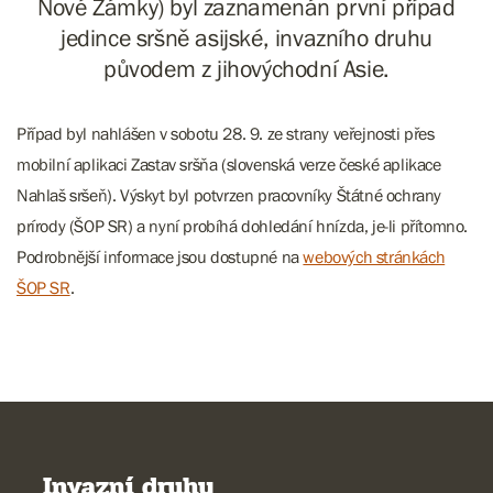
Nové Zámky) byl zaznamenán první případ
jedince sršně asijské, invazního druhu
původem z jihovýchodní Asie.
Případ byl nahlášen v sobotu 28. 9. ze strany veřejnosti přes
mobilní aplikaci Zastav sršňa (slovenská verze české aplikace
Nahlaš sršeň). Výskyt byl potvrzen pracovníky Štátné ochrany
prírody (ŠOP SR) a nyní probíhá dohledání hnízda, je-li přítomno.
Podrobnější informace jsou dostupné na
webových stránkách
ŠOP SR
.
Invazní druhy