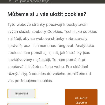
Pečujeme o přírodu a krajinu
Dokumentujeme přírodu
Můžeme si u vás uložit cookies?
O nás
Tyto webové stránky používají k poskytování
svých služeb soubory Cookies. Technické cookies
zajišťují, aby se webové stránky zobrazovaly
správně, bez nich nemohou fungovat. Analytické
cookies nám pomáhají zjistit, jaké stránky jsou
navštěvovány nejčastěji. To nám pomáhá při
zlepšování služeb našeho webu. Pro ukládání
různých typů cookies do vašeho prohlížeče od
vás potřebujeme souhlas.
Mapa webu
Prohlášení o přístupnosti
NASTAVENÍ
Cookies
PŘIJMOUT
VŠECHNY
Snadné čtení