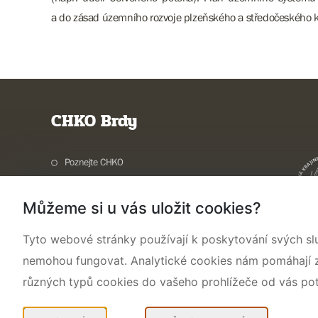
a do zásad územního rozvoje plzeňského a středočeského k
CHKO Brdy
Poznejte CHKO
Charakteristika oblasti
Můžeme si u vás uložit cookies?
Ochrana přírody
Potřebuji vyřídit
Tyto webové stránky používají k poskytování svých sl
Aktuality a akce
nemohou fungovat. Analytické cookies nám pomáhají zji
Kontakty
různých typů cookies do vašeho prohlížeče od vás po