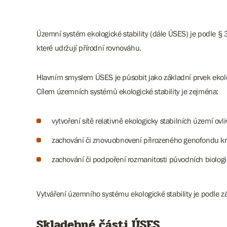
Územní systém ekologické stability (dále ÚSES) je podle §
které udržují přírodní rovnováhu.
Hlavním smyslem ÚSES je působit jako základní prvek ekolog
Cílem územních systémů ekologické stability je zejména:
vytvoření sítě relativně ekologicky stabilních území ovli
zachování či znovuobnovení přirozeného genofondu kra
zachování či podpoření rozmanitosti původních biologic
Vytváření územního systému ekologické stability je podle zá
Skladebné části ÚSES