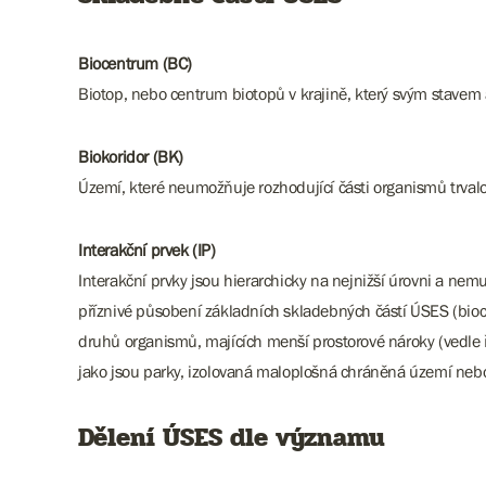
Biocentrum (BC)
Biotop, nebo centrum biotopů v krajině, který svým stavem
Biokoridor (BK)
Území, které neumožňuje rozhodující části organismů trvalo
Interakční prvek (IP)
Interakční prvky jsou hierarchicky na nejnižší úrovni a ne
příznivé působení základních skladebných částí ÚSES (biocen
druhů organismů, majících menší prostorové nároky (vedle 
jako jsou parky, izolovaná maloplošná chráněná území nebo 
Dělení ÚSES dle významu