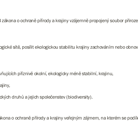
 3 zákona o ochraně přírody a krajiny vzájemně propojený soubor přiro
ické sítě, posílit ekologickou stabilitu krajiny zachováním nebo obno
vňujících příznivě okolní, ekologicky méně stabilní, krajinu,
jiny,
kých druhů a jejich společenstev (biodiversity).
kona o ochraně přírody a krajiny veřejným zájmem, na kterém se podílej