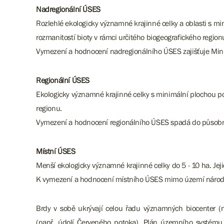
Nadregionální ÚSES
Rozlehlé ekologicky významné krajinné celky a oblasti s mi
rozmanitostí bioty v rámci určitého biogeografického region
Vymezení a hodnocení nadregionálního ÚSES zajišťuje Minis
Regionální ÚSES
Ekologicky významné krajinné celky s minimální plochou pod
regionu.
Vymezení a hodnocení regionálního ÚSES spadá do působno
Místní ÚSES
Menší ekologicky významné krajinné celky do 5 - 10 ha. Jeji
K vymezení a hodnocení místního ÚSES mimo území národníc
Brdy v sobě ukrývají celou řadu významných biocenter (na
(např. údolí Červeného potoka). Plán územního systému 