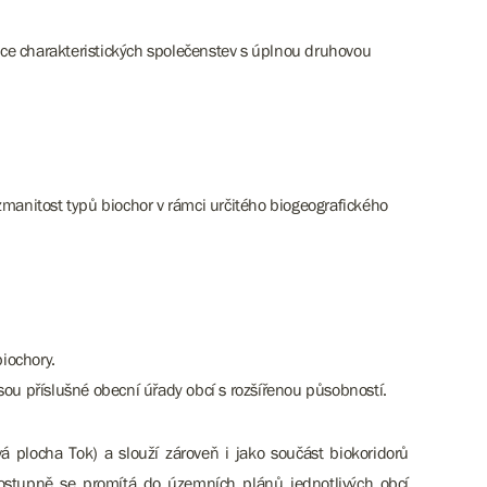
ence charakteristických společenstev s úplnou druhovou
zmanitost typů biochor v rámci určitého biogeografického
biochory.
u příslušné obecní úřady obcí s rozšířenou působností.
á plocha Tok) a slouží zároveň i jako součást biokoridorů
postupně se promítá do územních plánů jednotlivých obcí