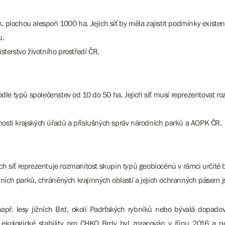
n. plochou alespoň 1000 ha. Jejich síť by měla zajistit podmínky exist
u.
terstvo životního prostředí ČR.
le typů společenstev od 10 do 50 ha. Jejich síť musí reprezentovat ro
sti krajských úřadů a příslušných správ národních parků a AOPK ČR.
ch síť reprezentuje rozmanitost skupin typů geobiocénů v rámci určité 
h parků, chráněných krajinných oblastí a jejich ochranných pásem jso
př. lesy jižních Brd, okolí Padrťských rybníků nebo bývalá dopadov
ekologické stability pro CHKO Brdy byl zpracován v říjnu 2016 a 