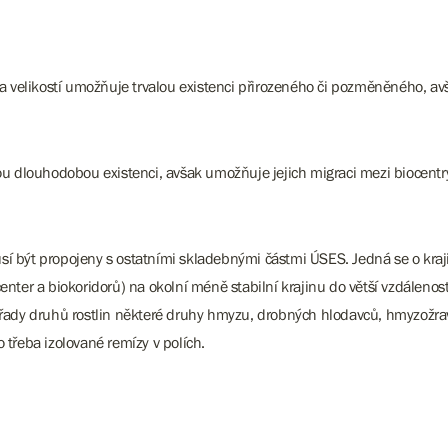
 a velikostí umožňuje trvalou existenci přirozeného či pozměněného, av
u dlouhodobou existenci, avšak umožňuje jejich migraci mezi biocentry 
musí být propojeny s ostatními skladebnými částmi ÚSES. Jedná se o kraj
ter a biokoridorů) na okolní méně stabilní krajinu do větší vzdálenosti
řady druhů rostlin některé druhy hmyzu, drobných hlodavců, hmyzožravc
třeba izolované remízy v polích.