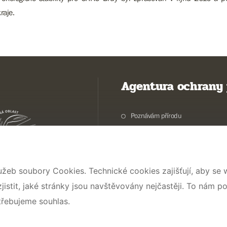
raje.
Agentura ochrany 
Poznávám přírodu
Potřebuji vyřídit
Chráníme přírodu a krajinu
Pečujeme o přírodu a krajinu
užeb soubory Cookies. Technické cookies zajišťují, aby se
Dokumentujeme přírodu
stit, jaké stránky jsou navštěvovány nejčastěji. To nám p
O nás
třebujeme souhlas.