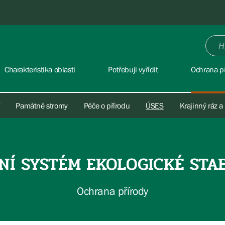
Charakteristika oblasti
Potřebuji vyřídit
Ochrana př
Památné stromy
Péče o přírodu
ÚSES
Krajinný ráz a
NÍ SYSTÉM EKOLOGICKÉ STAB
Ochrana přírody