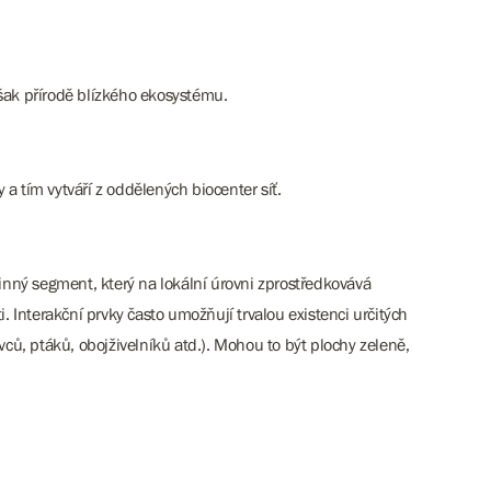
šak přírodě blízkého ekosystému.
a tím vytváří z oddělených biocenter síť.
inný segment, který na lokální úrovni zprostředkovává
. Interakční prvky často umožňují trvalou existenci určitých
ů, ptáků, obojživelníků atd.). Mohou to být plochy zeleně,