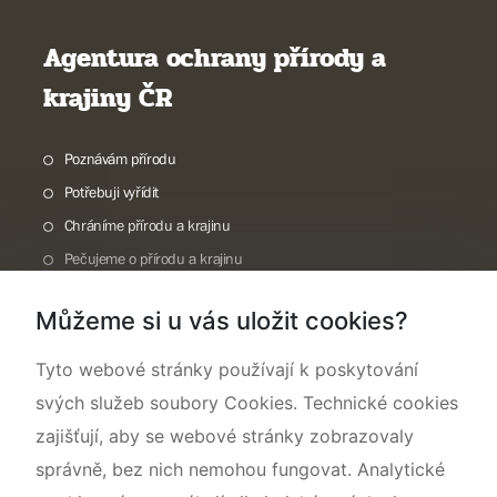
Agentura ochrany přírody a
krajiny ČR
Poznávám přírodu
Potřebuji vyřídit
Chráníme přírodu a krajinu
Pečujeme o přírodu a krajinu
Dokumentujeme přírodu
Můžeme si u vás uložit cookies?
O nás
Tyto webové stránky používají k poskytování
svých služeb soubory Cookies. Technické cookies
zajišťují, aby se webové stránky zobrazovaly
správně, bez nich nemohou fungovat. Analytické