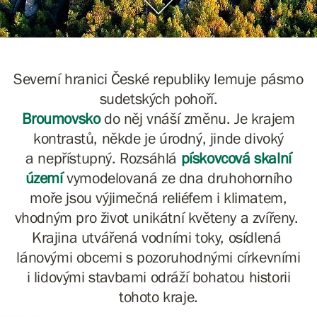
Severní hranici České republiky lemuje pásmo
sudetských pohoří.
Broumovsko
do něj vnáší změnu. Je krajem
kontrastů, někde je úrodný, jinde divoký
a nepřístupný. Rozsáhlá
pískovcová skalní
území
vymodelovaná ze dna druhohorního
moře jsou výjimečná reliéfem i klimatem,
vhodným pro život unikátní květeny a zvířeny. ​​​​​​​
Krajina utvářená vodními toky, ​​​​​​​osídlená ​​​​​​​
lánovými obcemi ​​​​​​​s pozoruhodnými církevními
i lidovými stavbami odráží bohatou historii
tohoto kraje.