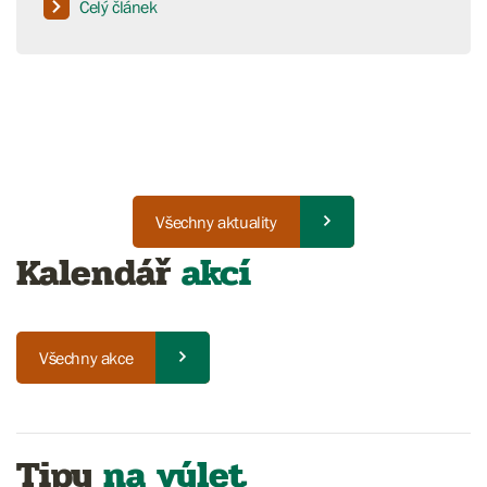
Celý článek
Všechny aktuality
Kalendář
akcí
Všechny akce
Tipy
na výlet