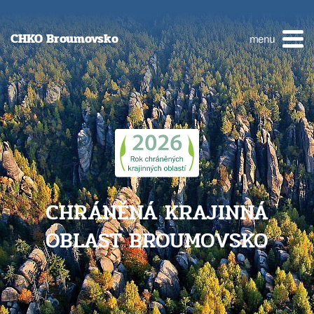
CHKO Broumovsko
menu
CHRÁNĚNÁ KRAJINNÁ
OBLAST BROUMOVSKO