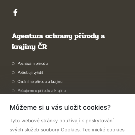
Agentura ochrany přírody a
krajiny ČR
Poznávám přírodu
Potřebuji vyřídit
Chráníme přírodu a krajinu
Pečujeme o přírodu a krajinu
Dokumentujeme přírodu
Můžeme si u vás uložit cookies?
O nás
Tyto webové stránky používají k poskytování
svých služeb soubory Cookies. Technické cookies