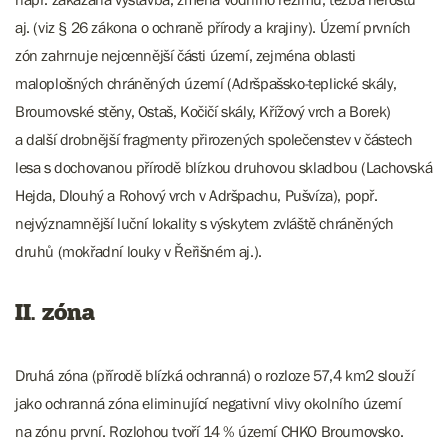
aj. (viz § 26 zákona o ochraně přírody a krajiny). Území prvních
zón zahrnuje nejcennější části území, zejména oblasti
maloplošných chráněných území (Adršpašsko-teplické skály,
Broumovské stěny, Ostaš, Kočičí skály, Křížový vrch a Borek)
a další drobnější fragmenty přirozených společenstev v částech
lesa s dochovanou přírodě blízkou druhovou skladbou (Lachovská
Hejda, Dlouhý a Rohový vrch v Adršpachu, Pušvíza), popř.
nejvýznamnější luční lokality s výskytem zvláště chráněných
druhů (mokřadní louky v Řeřišném aj.).
II. zóna
Druhá zóna (přírodě blízká ochranná) o rozloze 57,4 km2 slouží
jako ochranná zóna eliminující negativní vlivy okolního území
na zónu první. Rozlohou tvoří 14 % území CHKO Broumovsko.