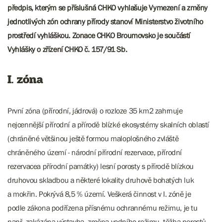
předpis, kterým se příslušná CHKO vyhlašuje Vymezení a změny
jednotlivých zón ochrany přírody stanoví Ministerstvo životního
prostředí vyhláškou. Zonace CHKO Broumovsko je součástí
Vyhlášky o zřízení CHKO č. 157/91 Sb.
I. zóna
První zóna (přírodní, jádrová) o rozloze 35 km2 zahrnuje
nejcennější přírodní a přírodě blízké ekosystémy skalních oblastí
(chráněné většinou ještě formou maloplošného zvláště
chráněného území - národní přírodní rezervace, přírodní
rezervacea přírodní památky) lesní porosty s přírodě blízkou
druhovou skladbou a některé lokality druhově bohatých luk
a mokřin. Pokrývá 8,5 % území. Veškerá činnost v I. zóně je
podle zákona podřízena přísnému ochrannému režimu, je tu
např. zakázána výstavba, změna vodního režimu, těžba nerostů