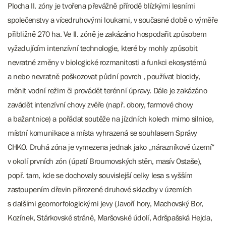
Plocha II. zóny je tvořena převážně přírodě blízkými lesními
společenstvy a vícedruhovými loukami, v současné době o výměře
přibližně 270 ha. Ve II. zóně je zakázáno hospodařit způsobem
vyžadujícím intenzívní technologie, které by mohly způsobit
nevratné změny v biologické rozmanitosti a funkci ekosystémů
a nebo nevratně poškozovat půdní povrch , používat biocidy,
měnit vodní režim či provádět terénní úpravy. Dále je zakázáno
zavádět intenzívní chovy zvěře (např. obory, farmové chovy
a bažantnice) a pořádat soutěže na jízdních kolech mimo silnice,
místní komunikace a místa vyhrazená se souhlasem Správy
CHKO. Druhá zóna je vymezena jednak jako „nárazníkové území“
v okolí prvních zón (úpatí Broumovských stěn, masív Ostaše),
popř. tam, kde se dochovaly souvislejší celky lesa s vyšším
zastoupením dřevin přirozené druhové skladby v územích
s dalšími geomorfologickými jevy (Javoří hory, Machovský Bor,
Kozínek, Stárkovské stráně, Maršovské údolí, Adršpašská Hejda,