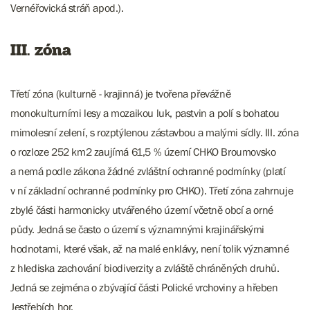
Vernéřovická stráň apod.).
III. zóna
Třetí zóna (kulturně - krajinná) je tvořena převážně
monokulturními lesy a mozaikou luk, pastvin a polí s bohatou
mimolesní zelení, s rozptýlenou zástavbou a malými sídly. III. zóna
o rozloze 252 km2 zaujímá 61,5 % území CHKO Broumovsko
a nemá podle zákona žádné zvláštní ochranné podmínky (platí
v ní základní ochranné podmínky pro CHKO). Třetí zóna zahrnuje
zbylé části harmonicky utvářeného území včetně obcí a orné
půdy. Jedná se často o území s významnými krajinářskými
hodnotami, které však, až na malé enklávy, není tolik významné
z hlediska zachování biodiverzity a zvláště chráněných druhů.
Jedná se zejména o zbývající části Polické vrchoviny a hřeben
Jestřebích hor.