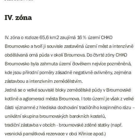
IV. zóna
IV. zóna o rozloze 65,6 km2 zaujímá 16 % území CHKO
Broumovsko a tvoří ji souvisle zastavěná území měst a intenzívně
obdělávaná orná půda v okolí Broumova. Do čtvrté zóny CHKO
Broumovsko byla zahrnuta území člověkem nejvíce pozměněná,
kde jsou přírodní poměry zásadně negativně ovlivněny, zejména
zástavbou a intenzivním zemědělstvím.
Jedná se o velké souvislé bloky zemědělské půdy v Broumovské
kotlině a aglomeraci města Broumova. I toto území je však z velké
části významné z hlediska dochování tradičního krajinného rázu –
unikátní skupina broumovských barokních kostelů,
tradiční zástavba v obcích - broumovské zděné statky (např.
vesnická památková rezervace v obci Křinice apod.)