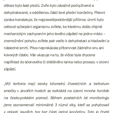
děloze bylo šest plodů. Zvíře bylo závažně podvyživené a
dehydratované, s oddělenou částí levé přední končetiny. Pitevní
zpráva konstatuje, že nejpravděpodobnější příčinou úmrtí bylo
celkové vyčerpání organismu zvířete, ke kterému došlo zřejmě
mechanickým zachycením jeho levého zápěstí na jedno místo –
znemožnění pohybu zvířete pak vedlo k dehydrataci a hladovění a
následné smrti. Pitva neprokázala přítomnost žádného viru ani
kovových částic. Vše ukazuje na to, že vlčice byla chycena
například do silonového či drátěného lanka nebo provazu v úrovni
zápěstí.
„Vlčí teritoria mají stovky kilometrů čtverečních a teritorium
smečky v Javořích horách se rozkládá na území mnoha honiteb
na česko-polském pomezí. Během posledních let monitoringu
jsme zaznamenali minimálně 3 různé vlky, kteří se pohybovali
v oblasti Javořích hor bez části jedné končetiny. Toto je čtvrté