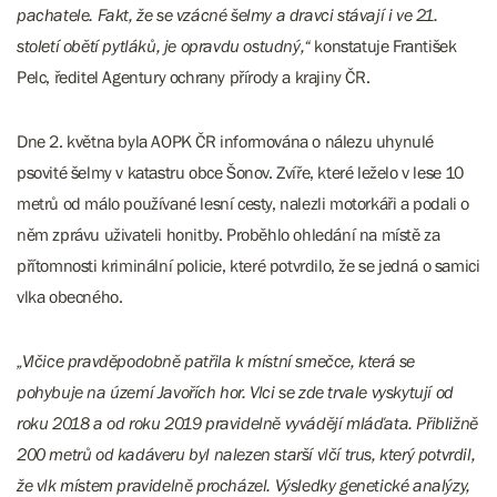
pachatele. Fakt, že se vzácné šelmy a dravci stávají i ve 21.
století obětí pytláků, je opravdu ostudný,“
konstatuje František
Pelc, ředitel Agentury ochrany přírody a krajiny ČR.
Dne 2. května byla AOPK ČR informována o nálezu uhynulé
psovité šelmy v katastru obce Šonov. Zvíře, které leželo v lese 10
metrů od málo používané lesní cesty, nalezli motorkáři a podali o
něm zprávu uživateli honitby. Proběhlo ohledání na místě za
přítomnosti kriminální policie, které potvrdilo, že se jedná o samici
vlka obecného.
„Vlčice pravděpodobně patřila k místní smečce, která se
pohybuje na území Javořích hor. Vlci se zde trvale vyskytují od
roku 2018 a od roku 2019 pravidelně vyvádějí mláďata. Přibližně
200 metrů od kadáveru byl nalezen starší vlčí trus, který potvrdil,
že vlk místem pravidelně procházel. Výsledky genetické analýzy,