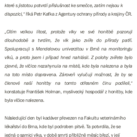
které s jistotou potvrdí příslušnost ke smečce, zatím nejsou k
dispozici,“
říká Petr Kafka z Agentury ochrany přírody a krajiny ČR.
„Cítím velkou lítost, protože vlky ve své honitbě pozoruji
dlouhodobě a tvrdím, že vlk jako zvíře do přírody patří.
Spolupracuji s Mendelovou univerzitou v Brně na monitoringu
vlků, a proto jsem i případ hned nahlásil. Z polohy zvířete bylo
zjevné, že vlčice nezahynula na místě, kde byla nalezena a byla
na toto místo dopravena. Zároveň vylučuji možnost, že by se
členové naší honitby na tomto otřesném činu podíleli,“
konstatuje František Holman, myslivecký hospodář z honitby, kde
byla vlčice nalezena.
Následující den byl kadáver převezen na Fakultu veterinárního
lékařství do Brna, kde byl podroben pitvě. Ta potvrdila, že se
jedná o samici vlka, v době smrti přibližně měsíc březí, v její