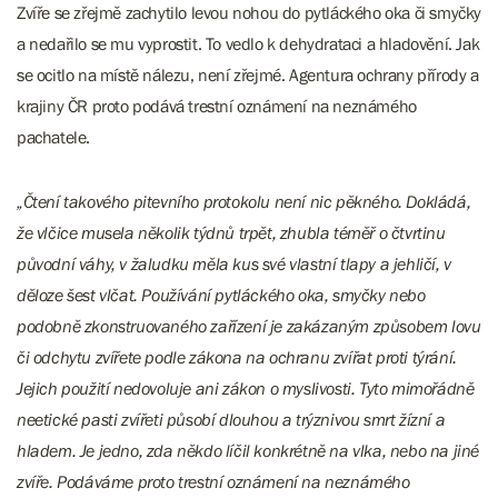
Zvíře se zřejmě zachytilo levou nohou do pytláckého oka či smyčky
a nedařilo se mu vyprostit. To vedlo k dehydrataci a hladovění. Jak
se ocitlo na místě nálezu, není zřejmé. Agentura ochrany přírody a
krajiny ČR proto podává trestní oznámení na neznámého
pachatele.
„Čtení takového pitevního protokolu není nic pěkného. Dokládá,
že vlčice musela několik týdnů trpět, zhubla téměř o čtvrtinu
původní váhy, v žaludku měla kus své vlastní tlapy a jehličí, v
děloze šest vlčat. Používání pytláckého oka, smyčky nebo
podobně zkonstruovaného zařízení je zakázaným způsobem lovu
či odchytu zvířete podle zákona na ochranu zvířat proti týrání.
Jejich použití nedovoluje ani zákon o myslivosti. Tyto mimořádně
neetické pasti zvířeti působí dlouhou a trýznivou smrt žízní a
hladem. Je jedno, zda někdo líčil konkrétně na vlka, nebo na jiné
zvíře. Podáváme proto trestní oznámení na neznámého