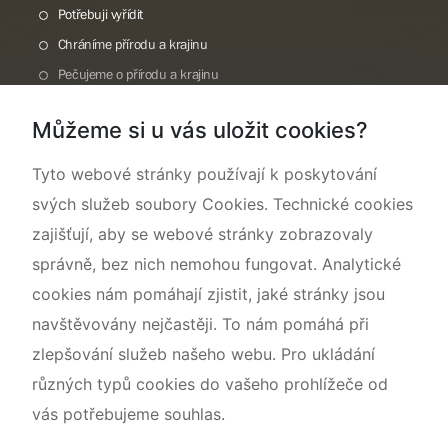
Potřebuji vyřídit
Chráníme přírodu a krajinu
Pečujeme o přírodu a krajinu
Dokumentujeme přírodu
Můžeme si u vás uložit cookies?
O nás
Tyto webové stránky používají k poskytování
svých služeb soubory Cookies. Technické cookies
zajišťují, aby se webové stránky zobrazovaly
správně, bez nich nemohou fungovat. Analytické
cookies nám pomáhají zjistit, jaké stránky jsou
navštěvovány nejčastěji. To nám pomáhá při
zlepšování služeb našeho webu. Pro ukládání
různých typů cookies do vašeho prohlížeče od
vás potřebujeme souhlas.
Mapa webu