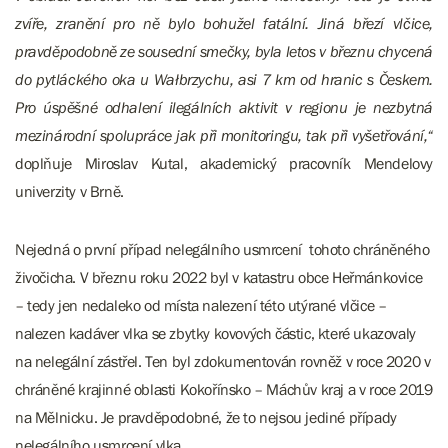
zvíře, zranění pro ně bylo bohužel fatální. Jiná březí vlčice,
pravděpodobně ze sousední smečky, byla letos v březnu chycená
do pytláckého oka u Wałbrzychu, asi 7 km od hranic s Českem.
Pro úspěšné odhalení ilegálních aktivit v regionu je nezbytná
mezinárodní spolupráce jak při monitoringu, tak při vyšetřování,“
doplňuje Miroslav Kutal, akademický pracovník Mendelovy
univerzity v Brně.
Nejedná o první případ nelegálního usmrcení tohoto chráněného
živočicha. V březnu roku 2022 byl v katastru obce Heřmánkovice
– tedy jen nedaleko od místa nalezení této utýrané vlčice –
nalezen kadáver vlka se zbytky kovových částic, které ukazovaly
na nelegální zástřel. Ten byl zdokumentován rovněž v roce 2020 v
chráněné krajinné oblasti Kokořínsko – Máchův kraj a v roce 2019
na Mělnicku. Je pravděpodobné, že to nejsou jediné případy
nelegálního usmrcení vlka.