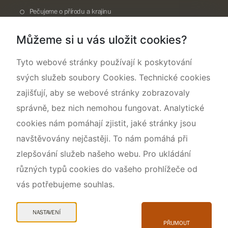
Pečujeme o přírodu a krajinu
Dokumentujeme přírodu
Můžeme si u vás uložit cookies?
O nás
Tyto webové stránky používají k poskytování
svých služeb soubory Cookies. Technické cookies
zajišťují, aby se webové stránky zobrazovaly
správně, bez nich nemohou fungovat. Analytické
cookies nám pomáhají zjistit, jaké stránky jsou
navštěvovány nejčastěji. To nám pomáhá při
zlepšování služeb našeho webu. Pro ukládání
různých typů cookies do vašeho prohlížeče od
vás potřebujeme souhlas.
Mapa webu
Prohlášení o přístupnosti
NASTAVENÍ
Cookies
PŘIJMOUT