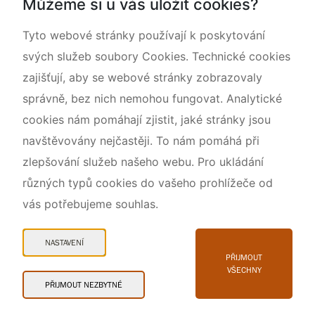
Můžeme si u vás uložit cookies?
O nás
Tyto webové stránky používají k poskytování
svých služeb soubory Cookies. Technické cookies
zajišťují, aby se webové stránky zobrazovaly
správně, bez nich nemohou fungovat. Analytické
cookies nám pomáhají zjistit, jaké stránky jsou
navštěvovány nejčastěji. To nám pomáhá při
zlepšování služeb našeho webu. Pro ukládání
různých typů cookies do vašeho prohlížeče od
vás potřebujeme souhlas.
Mapa webu
Prohlášení o přístupnosti
NASTAVENÍ
Cookies
PŘIJMOUT
VŠECHNY
Snadné čtení
PŘIJMOUT NEZBYTNÉ
© 2026 AOPK ČR