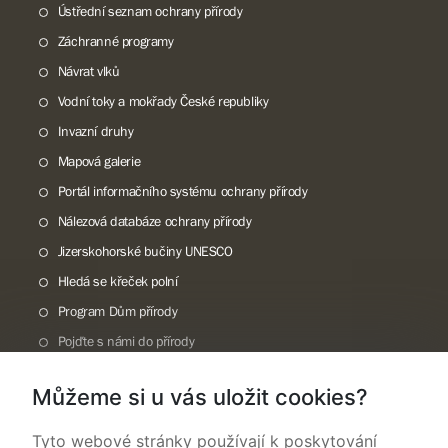
Ústřední seznam ochrany přírody
Záchranné programy
Návrat vlků
Vodní toky a mokřady České republiky
Invazní druhy
Mapová galerie
Portál informačního systému ochrany přírody
Nálezová databáze ochrany přírody
Jizerskohorské bučiny UNESCO
Hledá se křeček polní
Program Dům přírody
Pojďte s námi do přírody
Národní přírodní památka Lom ČSA
Můžeme si u vás uložit cookies?
Rok CHKO pod záštitou České komise pro UNESCO
Tyto webové stránky používají k poskytování