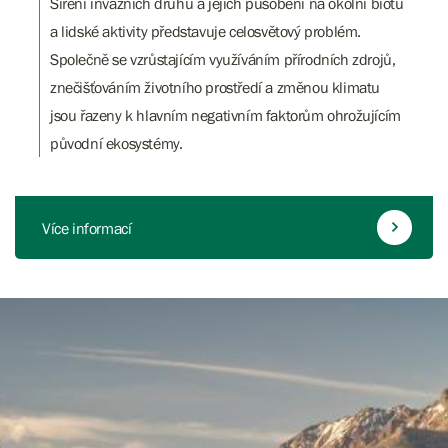
Šíření invazních druhů a jejich působení na okolní biotu
a lidské aktivity představuje celosvětový problém.
Společně se vzrůstajícím využíváním přírodních zdrojů,
znečišťováním životního prostředí a změnou klimatu
jsou řazeny k hlavním negativním faktorům ohrožujícím
původní ekosystémy.
Více informací