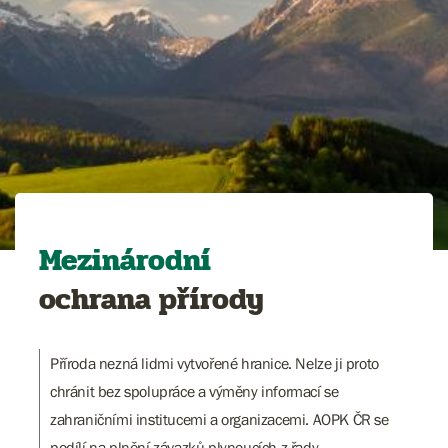
Mezinárodní
ochrana přírody
Příroda nezná lidmi vytvořené hranice. Nelze ji proto
chránit bez spolupráce a výměny informací se
zahraničními institucemi a organizacemi. AOPK ČR se
podílí na plnění závazků plynoucích z řady