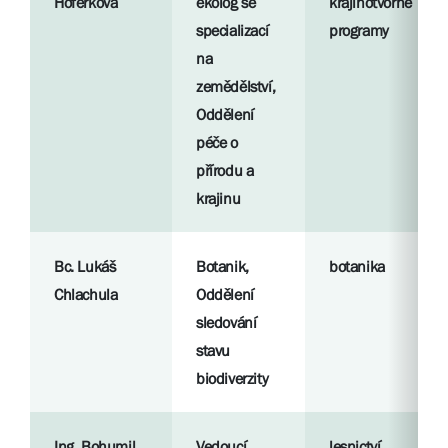
Hoferková
ekolog se
krajinotvorné
specializací
programy
na
zemědělství,
Oddělení
péče o
přírodu a
krajinu
Bc. Lukáš
Botanik,
botanika
Chlachula
Oddělení
sledování
stavu
biodiverzity
Ing. Bohumil
Vedoucí
lesnictví,