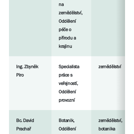
na
zemědělství,
Oddělení
péče o
přírodu a
krajinu
Ing. Zbyněk
Specialista
zemědělství
Piro
práce s
veřejností,
Oddělení
provozní
Bc. David
Botanik,
zemědělství,
Prachař
Oddělení
botanika