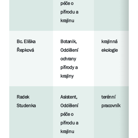
péče o
přírodu a
krajinu
Bc. Eliška
Botanik,
krajinná
Řepková
Oddělení
ekologie
ochrany
přírody a
krajiny
Radek
Asistent,
terénní
Studenka
Oddělení
pracovník
péče o
přírodu a
krajinu