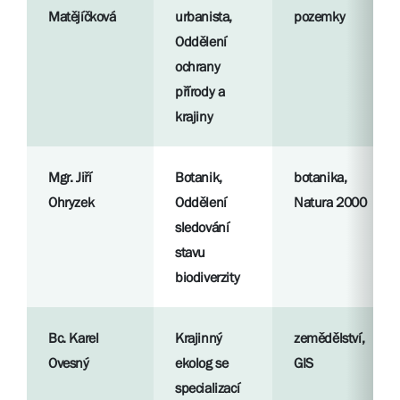
Matějíčková
urbanista,
pozemky
Oddělení
ochrany
přírody a
krajiny
Mgr. Jiří
Botanik,
botanika,
Ohryzek
Oddělení
Natura 2000
sledování
stavu
biodiverzity
Bc. Karel
Krajinný
zemědělství,
Ovesný
ekolog se
GIS
specializací