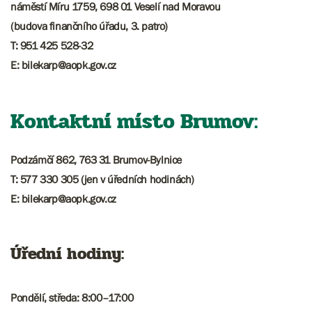
náměstí Míru 1759, 698 01 Veselí nad Moravou
(budova finančního úřadu, 3. patro)
T: 951 425 528-32
E: bilekarp@aopk.gov.cz
Kontaktní místo Brumov:
Podzámčí 862, 763 31 Brumov-Bylnice
T: 577 330 305 (jen v úředních hodinách)
E: bilekarp@aopk.gov.cz
Úřední hodiny:
Pondělí, středa: 8:00–17:00