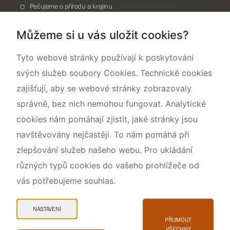
Pečujeme o přírodu a krajinu
Dokumentujeme přírodu
Můžeme si u vás uložit cookies?
O nás
Tyto webové stránky používají k poskytování
svých služeb soubory Cookies. Technické cookies
zajišťují, aby se webové stránky zobrazovaly
správně, bez nich nemohou fungovat. Analytické
cookies nám pomáhají zjistit, jaké stránky jsou
navštěvovány nejčastěji. To nám pomáhá při
zlepšování služeb našeho webu. Pro ukládání
různých typů cookies do vašeho prohlížeče od
vás potřebujeme souhlas.
Mapa webu
Prohlášení o přístupnosti
NASTAVENÍ
Cookies
PŘIJMOUT
VŠECHNY