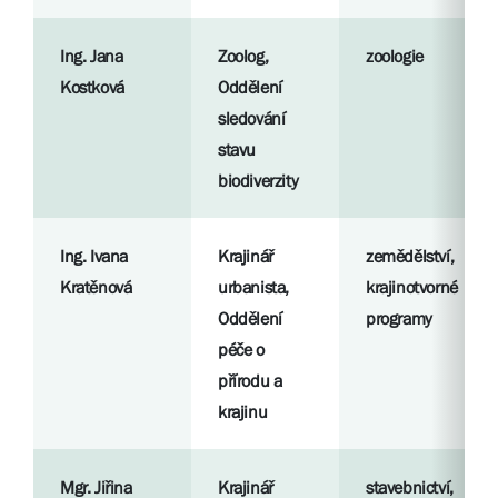
Ing. Jana
Zoolog,
zoologie
Kostková
Oddělení
sledování
stavu
biodiverzity
Ing. Ivana
Krajinář
zemědělství,
Kratěnová
urbanista,
krajinotvorné
Oddělení
programy
péče o
přírodu a
krajinu
Mgr. Jiřina
Krajinář
stavebnictví,