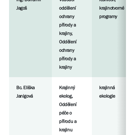
Jagoš
oddělení
krajinotvorné
ochrany
programy
přírody a
krajiny,
Oddělení
ochrany
přírody a
krajiny
Bc. Eliška
Krajinný
krajinná
Janigová
ekolog,
ekologie
Oddělení
péče o
přírodu a
krajinu