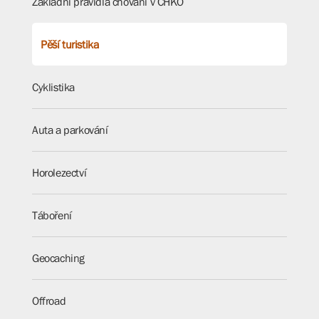
Základní pravidla chování v CHKO
Pěší turistika
Cyklistika
Auta a parkování
Horolezectví
Táboření
Geocaching
Offroad