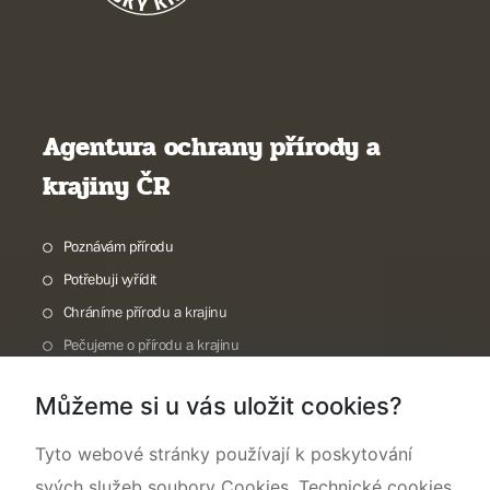
Agentura ochrany přírody a
krajiny ČR
Poznávám přírodu
Potřebuji vyřídit
Chráníme přírodu a krajinu
Pečujeme o přírodu a krajinu
Dokumentujeme přírodu
Můžeme si u vás uložit cookies?
O nás
Tyto webové stránky používají k poskytování
svých služeb soubory Cookies. Technické cookies