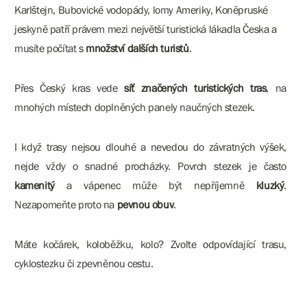
Karlštejn, Bubovické vodopády, lomy Ameriky, Koněpruské
jeskyně patří právem mezi největší turistická lákadla Česka a
musíte počítat s
množství dalších turistů
.
Přes Český kras vede
síť značených turistických tras
, na
mnohých místech doplněných panely naučných stezek.
I když trasy nejsou dlouhé a nevedou do závratných výšek,
nejde vždy o snadné procházky. Povrch stezek je často
kamenitý
a vápenec může být nepříjemně
kluzký
.
Nezapomeňte proto na
pevnou obuv
.
Máte kočárek, koloběžku, kolo? Zvolte odpovídající trasu,
cyklostezku či zpevněnou cestu.