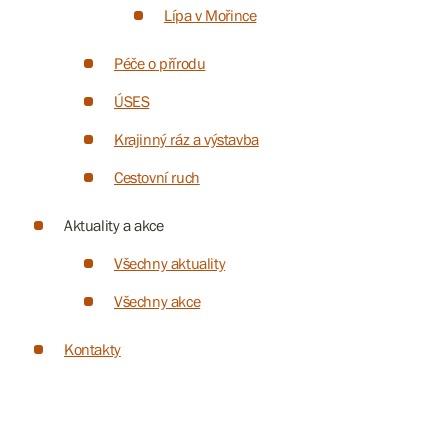
Lípa v Mořince
Péče o přírodu
ÚSES
Krajinný ráz a výstavba
Cestovní ruch
Aktuality a akce
Všechny aktuality
Všechny akce
Kontakty