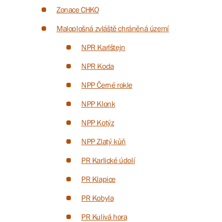
Zonace CHKO
Maloplošná zvláště chráněná území
NPR Karlštejn
NPR Koda
NPP Černé rokle
NPP Klonk
NPP Kotýz
NPP Zlatý kůň
PR Karlické údolí
PR Klapice
PR Kobyla
PR Kulivá hora