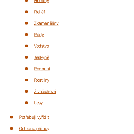
Horniny
Reliéf
Zkameněliny
Půdy
Vodstvo
Jeskyně
Podnebí
Rostliny
Živočichové
Lesy
Potřebuji vyřídit
Ochrana přírody