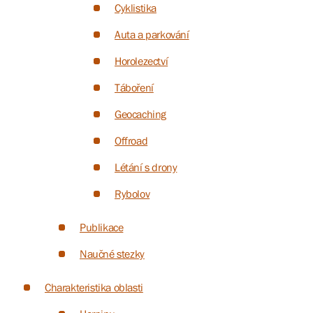
Cyklistika
Auta a parkování
Horolezectví
Táboření
Geocaching
Offroad
Létání s drony
Rybolov
Publikace
Naučné stezky
Charakteristika oblasti