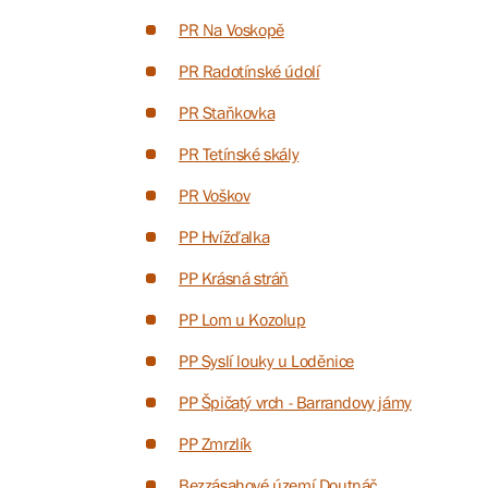
PR Na Voskopě
PR Radotínské údolí
PR Staňkovka
PR Tetínské skály
PR Voškov
PP Hvížďalka
PP Krásná stráň
PP Lom u Kozolup
PP Syslí louky u Loděnice
PP Špičatý vrch - Barrandovy jámy
PP Zmrzlík
Bezzásahové území Doutnáč