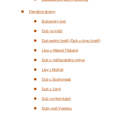
Památné stromy
Bubovický dub
Dub na Vráži
Dub sedmi bratří (Dub u dvou bratří)
Lípa u Hlásné Třebaně
Dub u měňanského mlýna
Lípy v Mořině
Dub u Suchomast
Dub u Litně
Dub na Herinkách
Duby pod Vysokou