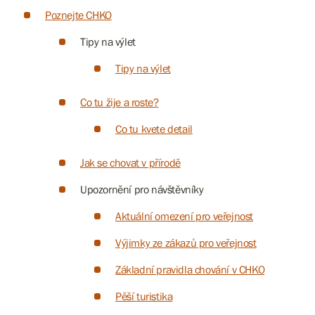
Poznejte CHKO
Tipy na výlet
Tipy na výlet
Co tu žije a roste?
Co tu kvete detail
Jak se chovat v přírodě
Upozornění pro návštěvníky
Aktuální omezení pro veřejnost
Výjimky ze zákazů pro veřejnost
Základní pravidla chování v CHKO
Pěší turistika