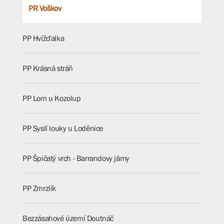
PR Voškov
PP Hvížďalka
PP Krásná stráň
PP Lom u Kozolup
PP Syslí louky u Loděnice
PP Špičatý vrch - Barrandovy jámy
PP Zmrzlík
Bezzásahové území Doutnáč