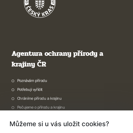
Agentura ochrany přírody a
krajiny ČR
Poznávám přírodu
Potřebuji vyřídit
Chráníme přírodu a krajinu
Pečujeme o přírodu a krajinu
Dokumentujeme přírodu
Můžeme si u vás uložit cookies?
O nás