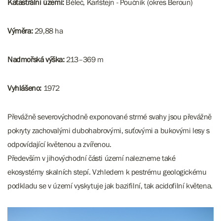
Katastrální území:
Běleč, Karlštejn - Poučník (okres Beroun)
Výměra:
29,88 ha
Nadmořská výška:
213–369 m
Vyhlášeno:
1972
Převážně severovýchodně exponované strmé svahy jsou převážně
pokryty zachovalými dubohabrovými, suťovými a bukovými lesy s
odpovídající květenou a zvířenou.
Především v jihovýchodní části území nalezneme také
ekosystémy skalních stepí. Vzhledem k pestrému geologickému
podkladu se v území vyskytuje jak bazifilní, tak acidofilní květena.